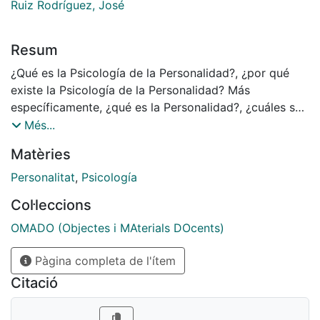
Ruiz Rodríguez, José
Resum
¿Qué es la Psicología de la Personalidad?, ¿por qué
existe la Psicología de la Personalidad? Más
específicamente, ¿qué es la Personalidad?, ¿cuáles son
los componentes o atributos fundamentales que la
Més...
constituyen y permiten explicarla? En este documento
Matèries
presentamos una síntesis de los hitos históricos de la
disciplina que nos permitirá entender sus orígenes y
Personalitat
,
Psicología
evolución hasta nuestros días. Con ello pretendemos
Col·leccions
enmarcar las respuestas concretas a las cuestiones
más específicas que derivan de las recién planteadas,
OMADO (Objectes i MAterials DOcents)
y que constituyen el contenido y fundamento de la
Pàgina completa de l'ítem
‘Psicología de la Personalidad’ como disciplina
científica.
Citació