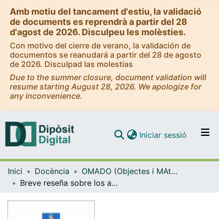
Amb motiu del tancament d'estiu, la validació
de documents es reprendrà a partir del 28
d'agost de 2026. Disculpeu les molèsties.
Con motivo del cierre de verano, la validación de
documentos se reanudará a partir del 28 de agosto
de 2026. Disculpad las molestias
Due to the summer closure, document validation will
resume starting August 28, 2026. We apologize for
any inconvenience.
(current)
Iniciar sessió
Comunitats i col·leccions
Inici
Docència
OMADO (Objectes i MAterials DOcents)
Navega per tot el DD
Breve reseña sobre los antecedentes históricos y la constitución de la 'Psicología de la Personalidad' como disciplina cientíca
Com publicar
Contacte