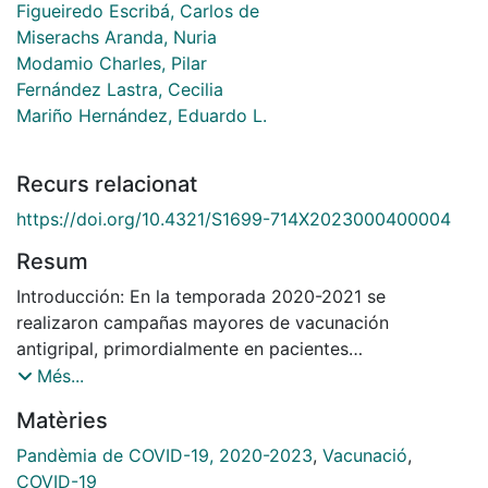
Figueiredo Escribá, Carlos de
Miserachs Aranda, Nuria
Modamio Charles, Pilar
Fernández Lastra, Cecilia
Mariño Hernández, Eduardo L.
Recurs relacionat
https://doi.org/10.4321/S1699-714X2023000400004
Resum
Introducción: En la temporada 2020-2021 se
realizaron campañas mayores de vacunación
antigripal, primordialmente en pacientes
inmunocomprometidos y sus convivientes. Objetivos:
Més...
Principal: determinar el impacto de la pandemia
Matèries
COVID-19 en la tasa de vacunación antigripal en la
temporada 2020-2021 en pacientes con patologías
Pandèmia de COVID-19, 2020-2023
,
Vacunació
,
con carácter inmunosupresor, pacientes
COVID-19