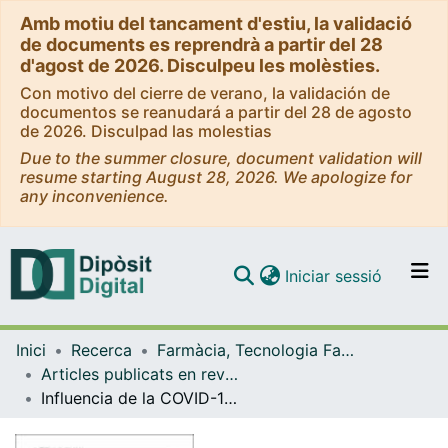
Amb motiu del tancament d'estiu, la validació
de documents es reprendrà a partir del 28
d'agost de 2026. Disculpeu les molèsties.
Con motivo del cierre de verano, la validación de
documentos se reanudará a partir del 28 de agosto
de 2026. Disculpad las molestias
Due to the summer closure, document validation will
resume starting August 28, 2026. We apologize for
any inconvenience.
(current)
Iniciar sessió
Comunitats i col·leccions
Inici
Recerca
Farmàcia, Tecnologia Farmacèutica i Fisicoquímica
Navega per tot el DD
Articles publicats en revistes (Farmàcia, Tecnologia Farmacèutica i Fisicoquímica)
Com publicar
Influencia de la COVID-19 en la tasa de vacunación antigripal
Contacte