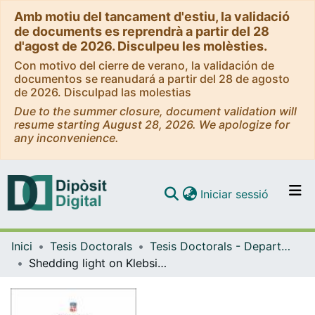
Amb motiu del tancament d'estiu, la validació
de documents es reprendrà a partir del 28
d'agost de 2026. Disculpeu les molèsties.
Con motivo del cierre de verano, la validación de
documentos se reanudará a partir del 28 de agosto
de 2026. Disculpad las molestias
Due to the summer closure, document validation will
resume starting August 28, 2026. We apologize for
any inconvenience.
(current)
Iniciar sessió
Comunitats i col·leccions
Inici
Tesis Doctorals
Tesis Doctorals - Departament - Fonaments Clínics
Navega per tot el DD
Shedding light on Klebsiella pneumoniae and Escherichia coli biofilms: from characterisation to new treatments
Com publicar
Contacte