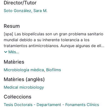
Director/Tutor
Soto González, Sara M.
Resum
[spa] Las biopelículas son un gran problema sanitario
mundial debido a su inherente tolerancia a los
tratamientos antimicrobianos. Aunque algunas de ellas
son monomicrobianas, muchas otras son comunidades
Més...
polimicrobianas, en las que se incluyen ciertas
Matèries
infecciones humanas. Los mecanismos subyacentes a
la formación de biopelículas no se conocen del todo, y
Microbiologia mèdica
,
Biofilms
muchos genes de virulencia o incluso genes de
Matèries (anglès)
resistencia a los antimicrobianos pueden estar
implicados en este proceso. La identificación de
Medical microbiology
nuevos genes que podrían estar asociados a la
Col·leccions
formación de biopelículas, así como el descubrimiento
de nuevas moléculas para inhibirlos o erradicarlos es
Tesis Doctorals - Departament - Fonaments Clínics