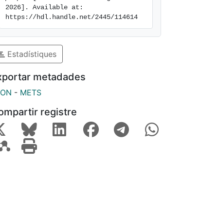
2026]. Available at: 
https://hdl.handle.net/2445/114614
Estadístiques
xportar metadades
SON
-
METS
ompartir registre