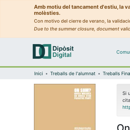
Amb motiu del tancament d'estiu, la v
molèsties.
Con motivo del cierre de verano, la valida
Due to the summer closure, document valid
Comuni
Inici
Treballs de l'alumnat
Si 
cit
htt
On