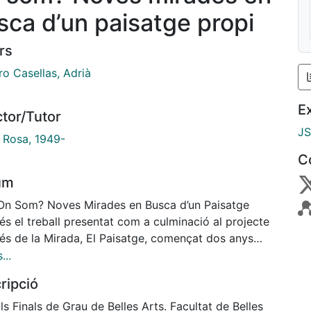
sca d’un paisatge propi
rs
o Casellas, Adrià
E
ctor/Tutor
J
, Rosa, 1949-
C
um
 On Som? Noves Mirades en Busca d’un Paisatge
és el treball presentat com a culminació al projecte
és de la Mirada, El Paisatge, començat dos anys
e amb la voluntat màxima de conèixer com
...
uïm el paisatge, a través de l’experimentació de
ripció
rn natural. En el camí recorregut la mirada ha pres
protagonisme en tot el procés, descobrint-me
ls Finals de Grau de Belles Arts. Facultat de Belles