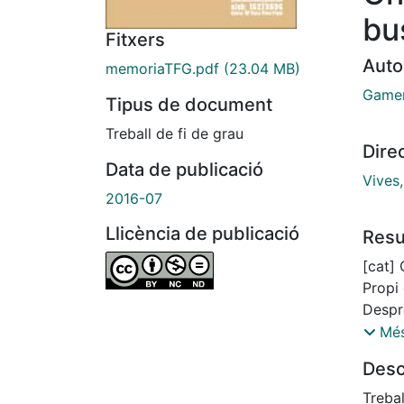
bu
Fitxers
Auto
memoriaTFG.pdf
(23.04 MB)
Gamer
Tipus de document
Treball de fi de grau
Dire
Data de publicació
Vives
2016-07
Llicència de publicació
Res
[cat]
Propi 
Despr
enrer
Més
constr
Desc
l’ento
gran 
Trebal