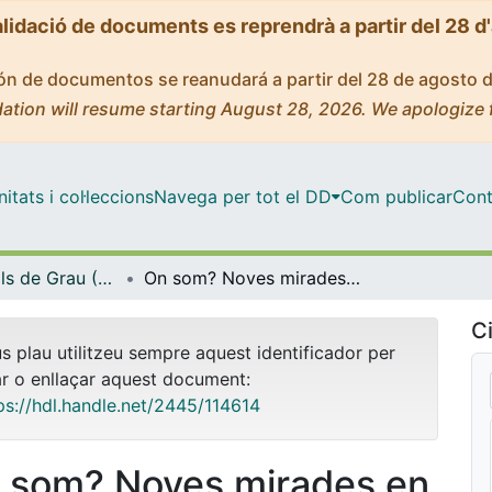
alidació de documents es reprendrà a partir del 28 d
ción de documentos se reanudará a partir del 28 de agosto 
ation will resume starting August 28, 2026. We apologize 
tats i col·leccions
Navega per tot el DD
Com publicar
Cont
Treballs Finals de Grau (TFG) - Belles Arts
On som? Noves mirades en busca d’un paisatge propi
Ci
us plau utilitzeu sempre aquest identificador per
ar o enllaçar aquest document:
ps://hdl.handle.net/2445/114614
 som? Noves mirades en