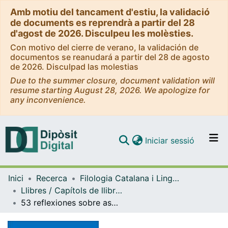
Amb motiu del tancament d'estiu, la validació
de documents es reprendrà a partir del 28
d'agost de 2026. Disculpeu les molèsties.
Con motivo del cierre de verano, la validación de
documentos se reanudará a partir del 28 de agosto
de 2026. Disculpad las molestias
Due to the summer closure, document validation will
resume starting August 28, 2026. We apologize for
any inconvenience.
(current)
Iniciar sessió
Comunitats i col·leccions
Inici
Recerca
Filologia Catalana i Lingüística General
Navega per tot el DD
Llibres / Capítols de llibre (Filologia Catalana i Lingüística General)
Com publicar
53 reflexiones sobre aspectos de la fonética y otros temas de lingüística
Contacte