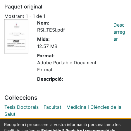
Paquet original
Mostrant
1 - 1 de 1
Nom:
Desc
RSI_TESI.pdf
arreg
ar
Mida:
12.57 MB
Format:
Adobe Portable Document
Format
Descripció:
Col·leccions
Tesis Doctorals - Facultat - Medicina i Ciències de la
Salut
Recopilem i processem la vostra informació personal amb les
finalitats següents:
Estadístic & Registre i recuperació de
Coordinació:
CRAI UB
Avís legal
Metadades