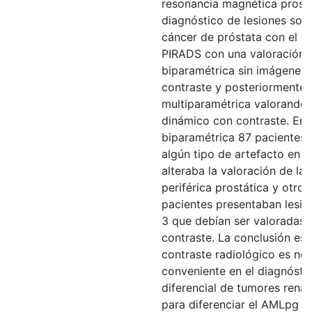
resonancia magnética prostá
diagnóstico de lesiones so
cáncer de próstata con el s
PIRADS con una valoración
biparamétrica sin imágenes
contraste y posteriormente 
multiparamétrica valorando 
dinámico con contraste. En 
biparamétrica 87 pacientes
algún tipo de artefacto en d
alteraba la valoración de la
periférica prostática y otros
pacientes presentaban lesi
3 que debían ser valoradas 
contraste. La conclusión es 
contraste radiológico es nec
conveniente en el diagnósti
diferencial de tumores renal
para diferenciar el AMLpg d