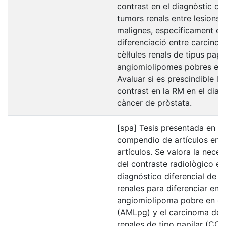
contrast en el diagnòstic dif
tumors renals entre lesions 
malignes, específicament en
diferenciació entre carcino
cèl·lules renals de tipus papil·
angiomiolipomes pobres en g
Avaluar si es prescindible l’u
contrast en la RM en el diag
càncer de pròstata.
[spa] Tesis presentada en f
compendio de artículos en 
artículos. Se valora la nece
del contraste radiològico en
diagnóstico diferencial de 
renales para diferenciar entr
angiomiolipoma pobre en g
(AMLpg) y el carcinoma de c
renales de tipo papilar (CCR