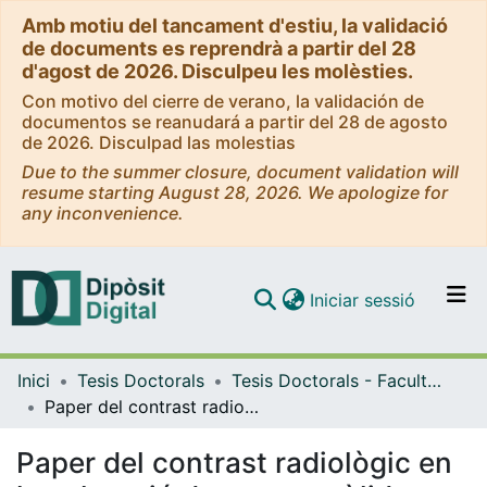
Amb motiu del tancament d'estiu, la validació
de documents es reprendrà a partir del 28
d'agost de 2026. Disculpeu les molèsties.
Con motivo del cierre de verano, la validación de
documentos se reanudará a partir del 28 de agosto
de 2026. Disculpad las molestias
Due to the summer closure, document validation will
resume starting August 28, 2026. We apologize for
any inconvenience.
(current)
Iniciar sessió
Comunitats i col·leccions
Inici
Tesis Doctorals
Tesis Doctorals - Facultat - Medicina i Ciències de la Salut
Navega per tot el DD
Paper del contrast radiològic en la valoració de tumors sòlids urològics
Com publicar
Paper del contrast radiològic en
Contacte