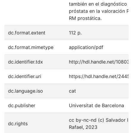
también en el diagnóstico d
próstata en la valoración PI
RM prostática.
dc.format.extent
112 p.
dc.format.mimetype
application/pdf
dc.identifier.tdx
http://hdl.handle.net/10803
dc.identifier.uri
https://hdl.handle.net/2445
dc.language.iso
cat
dc.publisher
Universitat de Barcelona
cc by-nc-nd (c) Salvador Iz
dc.rights
Rafael, 2023