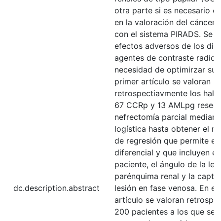
otra parte si es necesario el
en la valoración del cáncer 
con el sistema PIRADS. Se v
efectos adversos de los dist
agentes de contraste radioló
necesidad de optimirzar su u
primer artículo se valoran
retrospectiavmente los hall
67 CCRp y 13 AMLpg resec
nefrectomía parcial mediant
logística hasta obtener el 
de regresión que permite el
diferencial y que incluyen el
paciente, el ángulo de la les
parénquima renal y la captac
dc.description.abstract
lesión en fase venosa. En e
artículo se valoran retrospe
200 pacientes a los que se r