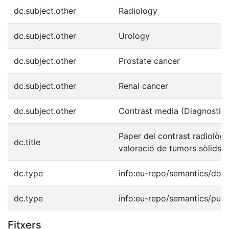
dc.subject.other
Radiology
dc.subject.other
Urology
dc.subject.other
Prostate cancer
dc.subject.other
Renal cancer
dc.subject.other
Contrast media (Diagnostic 
Paper del contrast radiològi
dc.title
valoració de tumors sòlids u
dc.type
info:eu-repo/semantics/doct
dc.type
info:eu-repo/semantics/publ
Fitxers