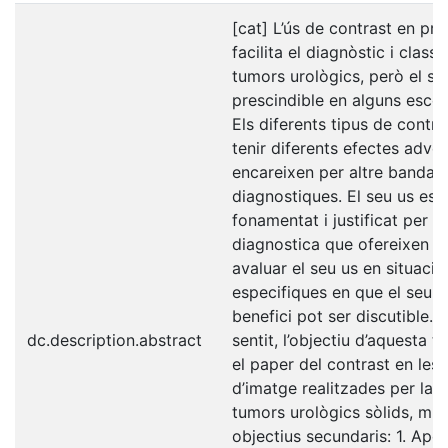
[cat] L’ús de contrast en pr
facilita el diagnòstic i classi
tumors urològics, però el se
prescindible en alguns escena
Els diferents tipus de contr
tenir diferents efectes adver
encareixen per altre banda 
diagnostiques. El seu us est
fonamentat i justificat per la
diagnostica que ofereixen p
avaluar el seu us en situacio
especifiques en que el seu p
benefici pot ser discutible. 
dc.description.abstract
sentit, l’objectiu d’aquesta t
el paper del contrast en les
d’imatge realitzades per la 
tumors urològics sòlids, mit
objectius secundaris: 1. Apor