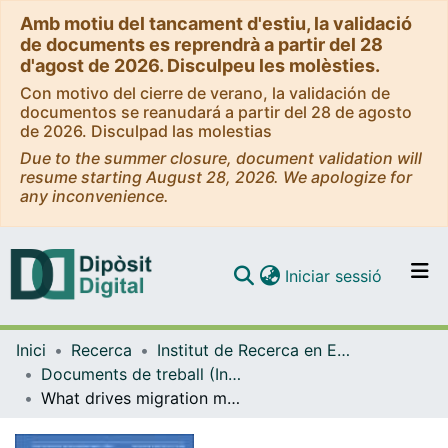
Amb motiu del tancament d'estiu, la validació
de documents es reprendrà a partir del 28
d'agost de 2026. Disculpeu les molèsties.
Con motivo del cierre de verano, la validación de
documentos se reanudará a partir del 28 de agosto
de 2026. Disculpad las molestias
Due to the summer closure, document validation will
resume starting August 28, 2026. We apologize for
any inconvenience.
(current)
Iniciar sessió
Comunitats i col·leccions
Inici
Recerca
Institut de Recerca en Economia Aplicada Regional i Pública (IREA)
Navega per tot el DD
Documents de treball (Institut de Recerca en Economia Aplicada Regional i Pública (IREA))
Com publicar
What drives migration moves across urban areas in Spain? Evidence from the Great Recession [WP]
Contacte