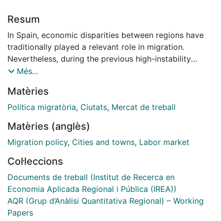
Resum
In Spain, economic disparities between regions have
traditionally played a relevant role in migration.
Nevertheless, during the previous high-instability
period, analyses provided conflicting results about the
Més...
effect of these variables. In this work, we aim to
Matèries
determine the role that labour market factors play in
internal migration during the Great Recession, paying
Política migratòria
,
Ciutats
,
Mercat de treball
special attention to the migration response of the
Matèries (anglès)
heterogeneous population groups. To do so, we resort
to an extended gravity model and we consider as a
Migration policy
,
Cities and towns
,
Labor market
territorial unit the 45 Spanish Functional Urban Areas.
Col·leccions
Our results point to real wages as having a significant
influence on migration motivations.
Documents de treball (Institut de Recerca en
Economia Aplicada Regional i Pública (IREA))
AQR (Grup d’Anàlisi Quantitativa Regional) – Working
Papers