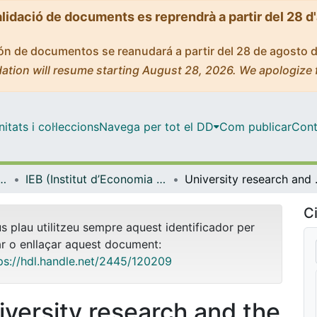
alidació de documents es reprendrà a partir del 28 d
ción de documentos se reanudará a partir del 28 de agosto 
ation will resume starting August 28, 2026. We apologize 
tats i col·leccions
Navega per tot el DD
Com publicar
Cont
ut d’Economia de Barcelona)
IEB (Institut d’Economia de Barcelona) – Working Papers
University r
Ci
us plau utilitzeu sempre aquest identificador per
ar o enllaçar aquest document:
ps://hdl.handle.net/2445/120209
iversity research and the