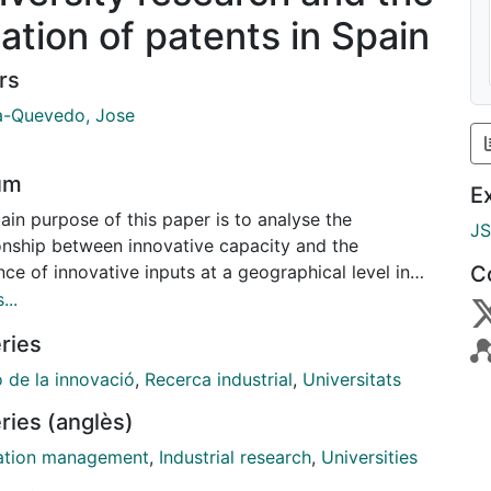
cation of patents in Spain
rs
a-Quevedo, Jose
um
E
in purpose of this paper is to analyse the
J
ionship between innovative capacity and the
ce of innovative inputs at a geographical level in
C
 Within the framework of a Griliches-Jaffe
...
edge production function the effects of university
ries
rch on corporate patents in four high and medium
logy sectors are explored. In contrast to other
ó de la innovació
,
Recerca industrial
,
Universitats
s carried out on this subject in the United States,
ries (anglès)
sults do not provide evidence, except in the
onics industry, to support a positive relationship
ation management
,
Industrial research
,
Universities
en university research and regional innovation.