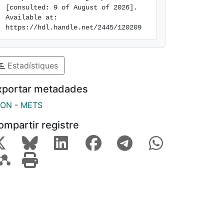
[consulted: 9 of August of 2026]. 
Available at: 
https://hdl.handle.net/2445/120209
Estadístiques
xportar metadades
SON
-
METS
ompartir registre