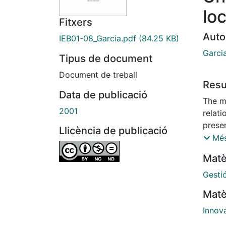
lo
Fitxers
Auto
IEB01-08_Garcia.pdf
(84.25 KB)
Garci
Tipus de document
Document de treball
Res
Data de publicació
The ma
2001
relat
presen
Llicència de publicació
Spain.
Més
knowl
Matè
resea
techno
Gesti
studie
Matè
the re
electr
Innov
betwe