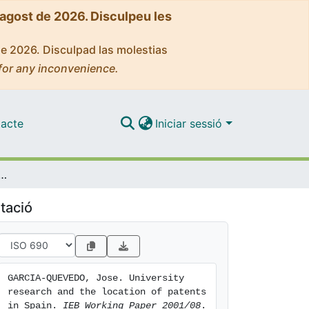
'agost de 2026. Disculpeu les
de 2026. Disculpad las molestias
for any inconvenience.
acte
Iniciar sessió
esearch and the location of patents in Spain
tació
GARCIA-QUEVEDO, Jose. University 
research and the location of patents 
in Spain. 
IEB Working Paper 2001/08
. 