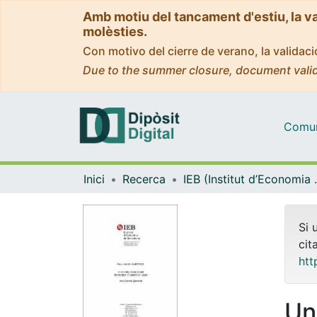
Amb motiu del tancament d'estiu, la v
molèsties.
Con motivo del cierre de verano, la valida
Due to the summer closure, document valid
Comuni
Inici
Recerca
IEB (Instit
Si 
cit
htt
Un