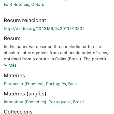
Font Rotchés, Dolors
Recurs relacionat
http://dx.doi.org/10.13189/lls.2013.010302
Resum
In this paper we describe three melodic patterns of
absolute interrogatives from a phonetic point of view,
obtained from a corpus in Goiás (Brazil). The patterns
are: a) Rising Final Inflection (30% to 52%), b) Rising-
Més...
Falling Final Inflection, c) High Nucleus Final Inflection.
Matèries
These patterns have been established from the
acoustic analysis and standardisation of 55 questions
Entonació (Fonètica)
,
Portuguès
,
Brasil
and from the verification of their validity in a
Matèries (anglès)
perception test. We compared them with interrogative
patterns obtained in different parts of Brazil and also
Intonation (Phonetics)
,
Portuguese
,
Brazil
in two Romance languages, Spanish and Catalan.
Col·leccions