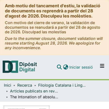
Amb motiu del tancament d'estiu, la validació
de documents es reprendrà a partir del 28
d'agost de 2026. Disculpeu les molèsties.
Con motivo del cierre de verano, la validación de
documentos se reanudará a partir del 28 de agosto
de 2026. Disculpad las molestias
Due to the summer closure, document validation will
resume starting August 28, 2026. We apologize for
any inconvenience.
(current)
Iniciar sessió
Comunitats i col·leccions
Inici
Recerca
Filologia Catalana i Lingüística General
Navega per tot el DD
Articles publicats en revistes (Filologia Catalana i Lingüística General)
Com publicar
The Intonation of absolute questions of Brazilian Portuguese
Contacte