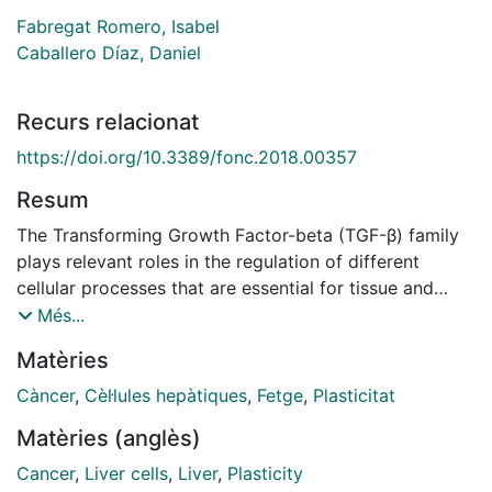
Fabregat Romero, Isabel
Caballero Díaz, Daniel
Recurs relacionat
https://doi.org/10.3389/fonc.2018.00357
Resum
The Transforming Growth Factor-beta (TGF-β) family
plays relevant roles in the regulation of different
cellular processes that are essential for tissue and
organ homeostasis. In the case of the liver, TGF-β
Més...
signaling participates in different stages of disease
Matèries
progression, from initial liver injury toward fibrosis,
cirrhosis and cancer. When a chronic injury takes
Càncer
,
Cèl·lules hepàtiques
,
Fetge
,
Plasticitat
place, mobilization of lymphocytes and other
Matèries (anglès)
inflammatory cells occur, thus setting the stage for
persistence of an inflammatory response.
Cancer
,
Liver cells
,
Liver
,
Plasticity