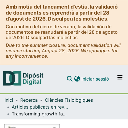
Amb motiu del tancament d'estiu, la validació
de documents es reprendrà a partir del 28
d'agost de 2026. Disculpeu les molèsties.
Con motivo del cierre de verano, la validación de
documentos se reanudará a partir del 28 de agosto
de 2026. Disculpad las molestias
Due to the summer closure, document validation will
resume starting August 28, 2026. We apologize for
any inconvenience.
(current)
Iniciar sessió
Comunitats i col·leccions
Inici
Recerca
Ciències Fisiològiques
Navega per tot el DD
Articles publicats en revistes (Ciències Fisiològiques)
Com publicar
Transforming growth factor-β-induced cell plasticity in liver fibrosis and hepatocarcinogenesis
Contacte