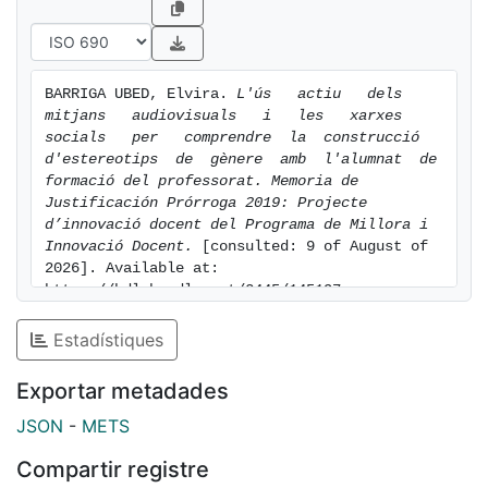
BARRIGA UBED, Elvira. 
L'ús   actiu   dels   
mitjans   audiovisuals   i   les   xarxes   
socials   per   comprendre  la  construcció  
d'estereotips  de  gènere  amb  l'alumnat  de 
formació del professorat. Memoria de 
Justificación Prórroga 2019: Projecte 
d’innovació docent del Programa de Millora i 
Innovació Docent.
 [consulted: 9 of August of 
2026]. Available at: 
https://hdl.handle.net/2445/145197
Estadístiques
Exportar metadades
JSON
-
METS
Compartir registre