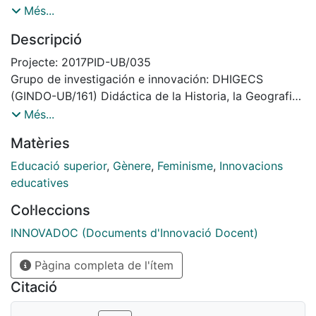
en sus capacidades para: 1) Reflexionar sobre el
Més...
impacto de los medios de comunicación en la
Descripció
construcción de estereotipos en la infancia; 2) Crear
propuestas creativas audiovisuales que superen los
Projecte: 2017PID-UB/035
prejuicios de género; 3) Diseñar una estrategia política
Grupo de investigación e innovación: DHIGECS
que fomente la igualdad de oportunidades de genero
(GINDO-UB/161) Didáctica de la Historia, la Geografia
mediante la utilización de los medios audiovisuales y
y otras Ciencias Sociales
Més...
las redes sociales.
Matèries
Educació superior
,
Gènere
,
Feminisme
,
Innovacions
educatives
Col·leccions
INNOVADOC (Documents d'Innovació Docent)
Pàgina completa de l'ítem
Citació