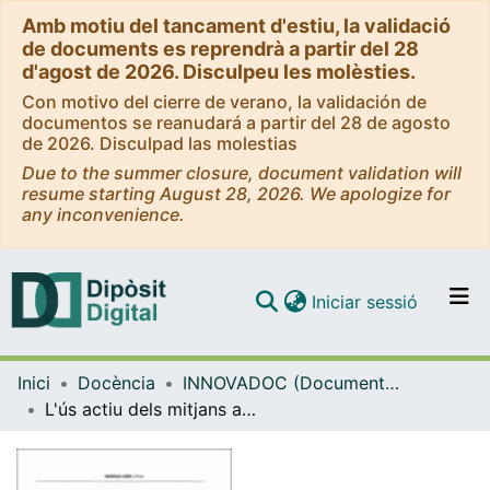
Amb motiu del tancament d'estiu, la validació
de documents es reprendrà a partir del 28
d'agost de 2026. Disculpeu les molèsties.
Con motivo del cierre de verano, la validación de
documentos se reanudará a partir del 28 de agosto
de 2026. Disculpad las molestias
Due to the summer closure, document validation will
resume starting August 28, 2026. We apologize for
any inconvenience.
(current)
Iniciar sessió
Comunitats i col·leccions
Inici
Docència
INNOVADOC (Documents d'Innovació Docent)
Navega per tot el DD
L'ús actiu dels mitjans audiovisuals i les xarxes socials per comprendre la construcció d'estereotips de gènere amb l'alumnat de formació del professorat. Memoria de Justificación Prórroga 2019: Projecte d’innovació docent del Programa de Millora i Innovació Docent
Com publicar
Contacte