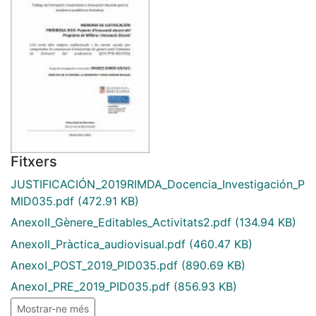
Fitxers
JUSTIFICACIÓN_2019RIMDA_Docencia_Investigación_P
MID035.pdf
(472.91 KB)
AnexoII_Gènere_Editables_Activitats2.pdf
(134.94 KB)
AnexoII_Pràctica_audiovisual.pdf
(460.47 KB)
AnexoI_POST_2019_PID035.pdf
(890.69 KB)
AnexoI_PRE_2019_PID035.pdf
(856.93 KB)
Mostrar-ne més