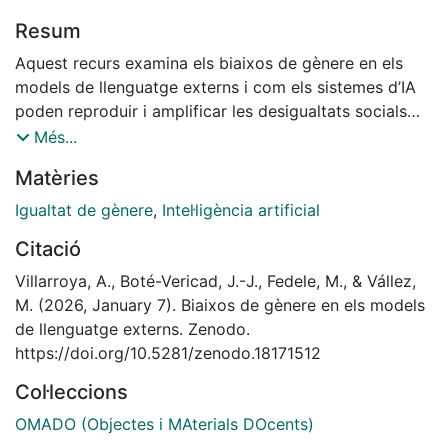
Resum
Aquest recurs examina els biaixos de gènere en els
models de llenguatge externs i com els sistemes d’IA
poden reproduir i amplificar les desigualtats socials
existents. Explora mètodes per detectar el biaix de
Més...
gènere, les implicacions socials d’una IA esbiaixada i el
Matèries
paper dels models de codi obert en la promoció de la
transparència i la rendició de comptes.
Igualtat de gènere
,
Intel·ligència artificial
Citació
Villarroya, A., Boté-Vericad, J.-J., Fedele, M., & Vállez,
M. (2026, January 7). Biaixos de gènere en els models
de llenguatge externs. Zenodo.
https://doi.org/10.5281/zenodo.18171512
Col·leccions
OMADO (Objectes i MAterials DOcents)