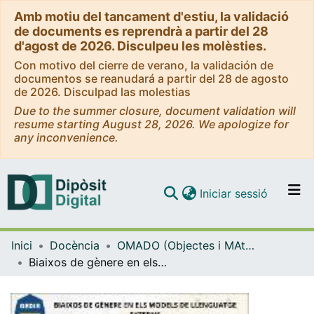
Amb motiu del tancament d'estiu, la validació
de documents es reprendrà a partir del 28
d'agost de 2026. Disculpeu les molèsties.
Con motivo del cierre de verano, la validación de
documentos se reanudará a partir del 28 de agosto
de 2026. Disculpad las molestias
Due to the summer closure, document validation will
resume starting August 28, 2026. We apologize for
any inconvenience.
(current)
Iniciar sessió
Comunitats i col·leccions
Inici
Docència
OMADO (Objectes i MAterials DOcents)
Navega per tot el DD
Biaixos de gènere en els models de llenguatge externs
Com publicar
Contacte