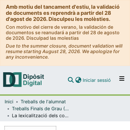
Amb motiu del tancament d'estiu, la validació
de documents es reprendrà a partir del 28
d'agost de 2026. Disculpeu les molèsties.
Con motivo del cierre de verano, la validación de
documentos se reanudará a partir del 28 de agosto
de 2026. Disculpad las molestias
Due to the summer closure, document validation will
resume starting August 28, 2026. We apologize for
any inconvenience.
(current)
Iniciar sessió
Comunitats i col·leccions
Inici
Treballs de l'alumnat
Navega per tot el DD
Treballs Finals de Grau (TFG) - Filologia Catalana
Com publicar
La lexicalització dels conceptes de color en català
Contacte