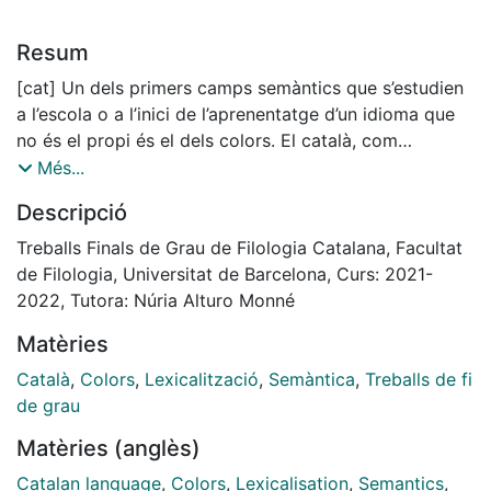
Resum
[cat] Un dels primers camps semàntics que s’estudien
a l’escola o a l’inici de l’aprenentatge d’un idioma que
no és el propi és el dels colors. El català, com
qualsevol altra llengua, disposa de diverses formes i
Més...
expressions nominals que denominen els colors. Hi ha
Descripció
noms, però, que són més utilitzats que d’altres. En
aquest sentit, el present treball té com a objectiu fer
Treballs Finals de Grau de Filologia Catalana, Facultat
una anàlisi dels noms de colors en català. Més
de Filologia, Universitat de Barcelona, Curs: 2021-
concretament, pretenem observar com es lexicalitzen
2022, Tutora: Núria Alturo Monné
els conceptes de colors en aquesta llengua. Per tant,
Matèries
des d’una perspectiva lingüística s’analitzarà la
terminologia cromàtica catalana mitjançant una
Català
,
Colors
,
Lexicalització
,
Semàntica
,
Treballs de fi
metodologia experimental que ens permeti determinar
de grau
si hi ha uns conceptes de color més prototípics que
Matèries (anglès)
d’altres i si aquests últims es creen en les perifèries
semàntiques i discursives.
Catalan language
,
Colors
,
Lexicalisation
,
Semantics
,