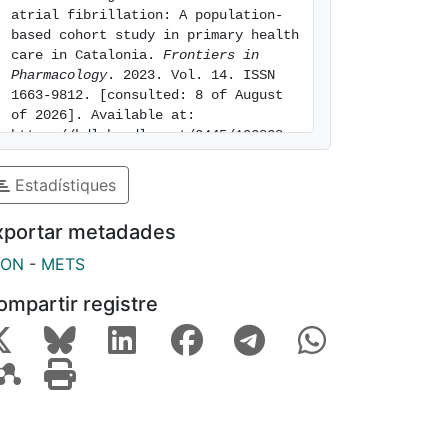
atrial fibrillation: A population-
based cohort study in primary health 
care in Catalonia. 
Frontiers in 
Pharmacology
. 2023. Vol. 14. ISSN 
1663-9812. [consulted: 8 of August 
of 2026]. Available at: 
https://hdl.handle.net/2445/193828
Estadístiques
xportar metadades
SON
-
METS
ompartir registre