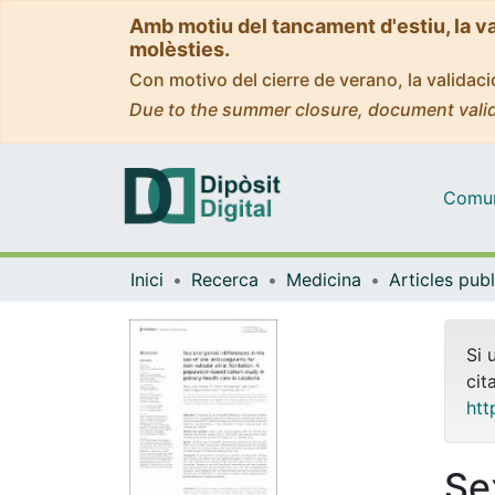
Amb motiu del tancament d'estiu, la v
molèsties.
Con motivo del cierre de verano, la valida
Due to the summer closure, document valid
Comuni
Inici
Recerca
Medicina
Si 
cit
htt
Se