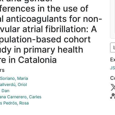
fferences in the use of
al anticoagulants for non-
vular atrial fibrillation: A
pulation-based cohort
udy in primary health
re in Catalonia
E
J
rs
C
 Soriano, Maria
allverdú, Oriol
, Dan
ana Carnerero, Carles
s Pedrós, Rosa