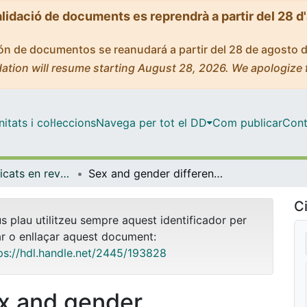
alidació de documents es reprendrà a partir del 28 d
ción de documentos se reanudará a partir del 28 de agosto 
ation will resume starting August 28, 2026. We apologize 
tats i col·leccions
Navega per tot el DD
Com publicar
Cont
Articles publicats en revistes (Medicina)
Sex and gender differences in the use of oral anticoagulants for non-valvular atrial fibrillation: A population-based cohort study in primary health care in Catalonia
Ci
us plau utilitzeu sempre aquest identificador per
ar o enllaçar aquest document:
ps://hdl.handle.net/2445/193828
x and gender