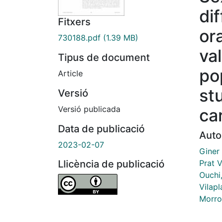
di
Fitxers
or
730188.pdf
(1.39 MB)
val
Tipus de document
po
Article
st
Versió
Versió publicada
ca
Data de publicació
Auto
2023-02-07
Giner
Prat V
Llicència de publicació
Ouchi
Vilapl
Morro