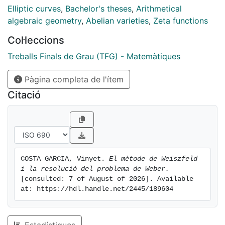
Elliptic curves
,
Bachelor's theses
,
Arithmetical
algebraic geometry
,
Abelian varieties
,
Zeta functions
Col·leccions
Treballs Finals de Grau (TFG) - Matemàtiques
Pàgina completa de l'ítem
Citació
COSTA GARCIA, Vinyet. 
El mètode de Weiszfeld 
i la resolució del problema de Weber.
[consulted: 7 of August of 2026]. Available 
at: https://hdl.handle.net/2445/189604