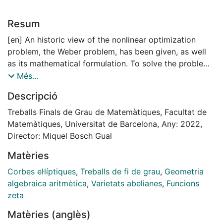
Resum
[en] An historic view of the nonlinear optimization
problem, the Weber problem, has been given, as well
as its mathematical formulation. To solve the problem
the Weiszfeld’s method has been explained and its
Més...
convergence proofed. The Newton method applied to
Descripció
the Weber problem has been exposed.
Treballs Finals de Grau de Matemàtiques, Facultat de
Matemàtiques, Universitat de Barcelona, Any: 2022,
Director: Miquel Bosch Gual
Matèries
Corbes el·líptiques
,
Treballs de fi de grau
,
Geometria
algebraica aritmètica
,
Varietats abelianes
,
Funcions
zeta
Matèries (anglès)