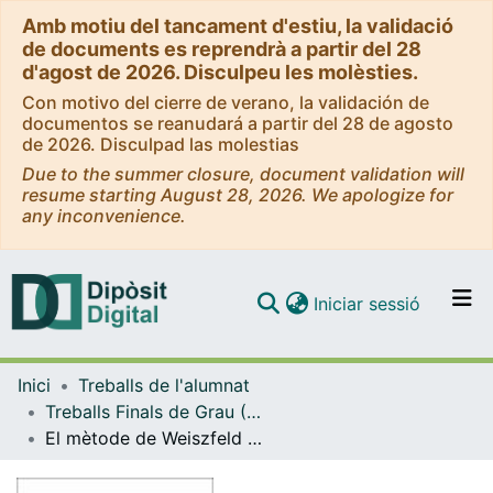
Amb motiu del tancament d'estiu, la validació
de documents es reprendrà a partir del 28
d'agost de 2026. Disculpeu les molèsties.
Con motivo del cierre de verano, la validación de
documentos se reanudará a partir del 28 de agosto
de 2026. Disculpad las molestias
Due to the summer closure, document validation will
resume starting August 28, 2026. We apologize for
any inconvenience.
(current)
Iniciar sessió
Comunitats i col·leccions
Inici
Treballs de l'alumnat
Navega per tot el DD
Treballs Finals de Grau (TFG) - Matemàtiques
Com publicar
El mètode de Weiszfeld i la resolució del problema de Weber
Contacte