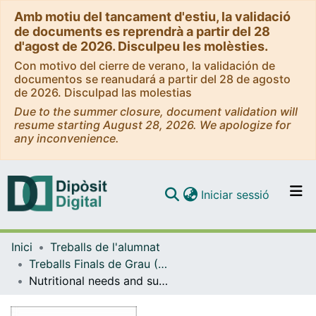
Amb motiu del tancament d'estiu, la validació
de documents es reprendrà a partir del 28
d'agost de 2026. Disculpeu les molèsties.
Con motivo del cierre de verano, la validación de
documentos se reanudará a partir del 28 de agosto
de 2026. Disculpad las molestias
Due to the summer closure, document validation will
resume starting August 28, 2026. We apologize for
any inconvenience.
(current)
Iniciar sessió
Comunitats i col·leccions
Inici
Treballs de l'alumnat
Navega per tot el DD
Treballs Finals de Grau (TFG) - Farmàcia i Nutrició Humana i Dietètica (Doble Grau)
Com publicar
Nutritional needs and supplementation for women across menopausal stages
Contacte