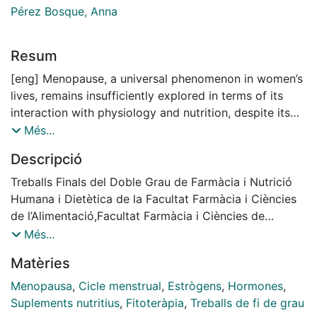
Pérez Bosque, Anna
Resum
[eng] Menopause, a universal phenomenon in women’s
lives, remains insufficiently explored in terms of its
interaction with physiology and nutrition, despite its
significant implications for quality of life. The objective
Més...
of this thesis is to examine the nutritional needs of
Descripció
women during menopause and how supplements can
help meet these needs, including their potential
Treballs Finals del Doble Grau de Farmàcia i Nutrició
limitations. During menopause, there is a physiological
Humana i Dietètica de la Facultat Farmàcia i Ciències
decline in oestrogen levels, which can cause a range
de l’Alimentació,Facultat Farmàcia i Ciències de
of manifestations affecting various body systems,
l’Alimentació. Universitat de Barcelona. Curs: 2024-
Més...
including hot flushes, sweating, headaches, hair loss,
2025. Tutor: Anna Pérez Bosque.
Matèries
muscle pain, vaginal dryness, insomnia, depression,
weight gain, and mood changes. Nutritional
Menopausa
,
Cicle menstrual
,
Estrògens
,
Hormones
,
interventions, such as supplementation with plant
Suplements nutritius
,
Fitoteràpia
,
Treballs de fi de grau
extracts or bioactive compounds, have the potential