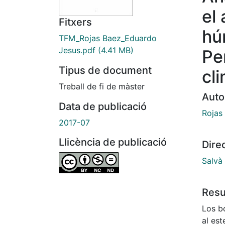
el
Fitxers
hú
TFM_Rojas Baez_Eduardo
Jesus.pdf
(4.41 MB)
Pe
Tipus de document
cl
Treball de fi de màster
Auto
Data de publicació
Rojas
2017-07
Llicència de publicació
Dire
Salvà
Res
Los b
al est