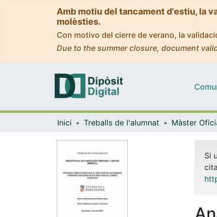
Amb motiu del tancament d'estiu, la v
molèsties.
Con motivo del cierre de verano, la valida
Due to the summer closure, document valid
Comuni
Inici
Treballs de l'alumnat
Si 
cit
htt
An