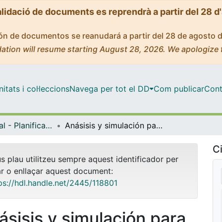
alidació de documents es reprendrà a partir del 28 d
ción de documentos se reanudará a partir del 28 de agosto 
ation will resume starting August 28, 2026. We apologize 
tats i col·leccions
Navega per tot el DD
Com publicar
Cont
Màster Oficial - Planificació Territorial i Gestió Ambiental
Anásisis y simulación para el año 2030 de los bosques húmedos amazónicos de Perú para el cambio climático
Ci
us plau utilitzeu sempre aquest identificador per
ar o enllaçar aquest document:
ps://hdl.handle.net/2445/118801
ásisis y simulación para