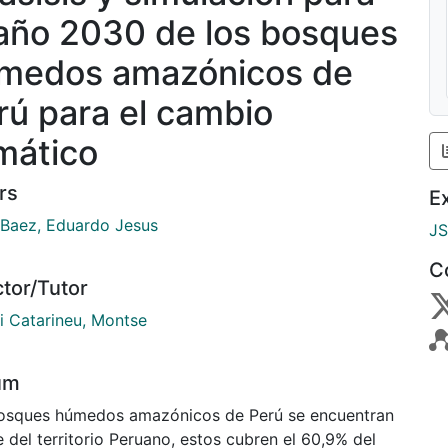
 año 2030 de los bosques
medos amazónicos de
rú para el cambio
imático
rs
E
 Baez, Eduardo Jesus
J
C
ctor/Tutor
 i Catarineu, Montse
um
osques húmedos amazónicos de Perú se encuentran
e del territorio Peruano, estos cubren el 60,9% del