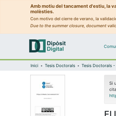
Amb motiu del tancament d'estiu, la v
molèsties.
Con motivo del cierre de verano, la valida
Due to the summer closure, document valid
Comuni
Inici
Tesis Doctorals
Si 
cit
htt
El 