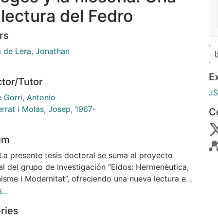
-lectura del Fedro
rs
a de Lera, Jonathan
E
ctor/Tutor
J
 Gorri, Antonio
rrat i Molas, Josep, 1967-
C
um
al del grupo de investigación “Eidos: Hermenèutica,
isme i Modernitat”, ofreciendo una nueva lectura e
retación del diálogo platónico Fedro. La tesis se
...
 en tres apartados. El primero, que sirve de
ries
ucción, establece los objetivos principales de la