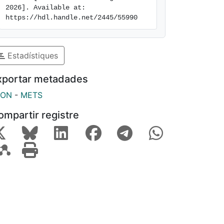
2026]. Available at: 
https://hdl.handle.net/2445/55990
Estadístiques
xportar metadades
SON
-
METS
ompartir registre