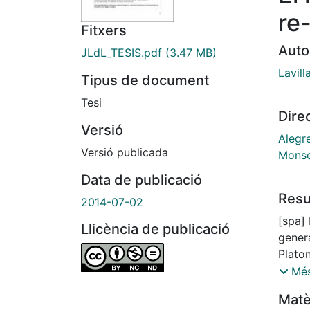
re
Fitxers
Auto
JLdL_TESIS.pdf
(3.47 MB)
Lavill
Tipus de document
Tesi
Dire
Versió
Alegre
Versió publicada
Monse
Data de publicació
Res
2014-07-02
[spa] La presente tesis doctoral se suma al proyecto
Llicència de publicació
gener
Platon
interp
Més
divide
Matè
introd