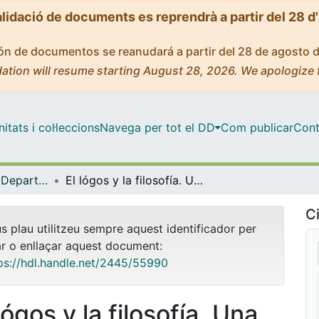
alidació de documents es reprendrà a partir del 28 d
ción de documentos se reanudará a partir del 28 de agosto 
ation will resume starting August 28, 2026. We apologize 
tats i col·leccions
Navega per tot el DD
Com publicar
Cont
Tesis Doctorals - Departament - Filosofia Teorètica i Pràctica
El lógos y la filosofía. Una re-lectura del Fedro
Ci
us plau utilitzeu sempre aquest identificador per
ar o enllaçar aquest document:
ps://hdl.handle.net/2445/55990
lógos y la filosofía. Una