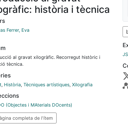
ogràfic: història i tècnica
rs
as Ferrer, Eva
E
um
J
ucció al gravat xilogràfic. Recorregut històric i
ió tècnica.
C
ries
t
,
Història
,
Tècniques artístiques
,
Xilografia
leccions
 (Objectes i MAterials DOcents)
gina completa de l'ítem