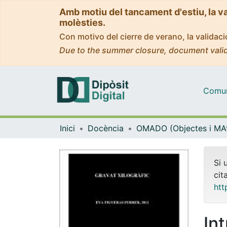
Amb motiu del tancament d'estiu, la v
molèsties.
Con motivo del cierre de verano, la valida
Due to the summer closure, document valid
Comuni
Inici
Docència
Si 
cit
htt
In