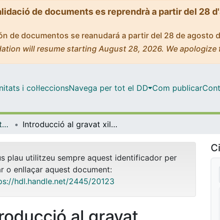
alidació de documents es reprendrà a partir del 28 d
ción de documentos se reanudará a partir del 28 de agosto 
ation will resume starting August 28, 2026. We apologize 
tats i col·leccions
Navega per tot el DD
Com publicar
Cont
OMADO (Objectes i MAterials DOcents)
Introducció al gravat xilogràfic: història i tècnica
Ci
us plau utilitzeu sempre aquest identificador per
ar o enllaçar aquest document:
ps://hdl.handle.net/2445/20123
troducció al gravat