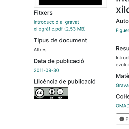
xil
Fitxers
Auto
Introducció al gravat
xilogràfic.pdf
(2.53 MB)
Figuer
Tipus de document
Res
Altres
Introd
Data de publicació
evoluc
2011-09-30
Matè
Llicència de publicació
Grava
Col·
OMADO
Pà