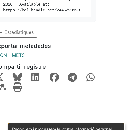
2026]. Available at: 
https://hdl.handle.net/2445/20123
Estadístiques
xportar metadades
SON
-
METS
ompartir registre
Recopilem i processem la vostra informació personal