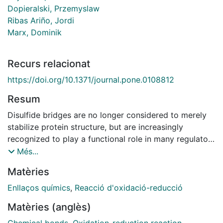
Dopieralski, Przemyslaw
Ribas Ariño, Jordi
Marx, Dominik
Recurs relacionat
https://doi.org/10.1371/journal.pone.0108812
Resum
Disulfide bridges are no longer considered to merely
stabilize protein structure, but are increasingly
recognized to play a functional role in many regulatory
biomolecular processes. Recent studies have
Més...
uncovered that the redox activity of native disulfides
Matèries
depends on their C-C-S-S dihedrals, and . Moreover,
the interplay of chemical reactivity and mechanical
Enllaços químics
,
Reacció d'oxidació-reducció
stress of disulfide switches has been recently
Matèries (anglès)
elucidated using force-clamp spectroscopy and
computer simulation. The and angles have been found