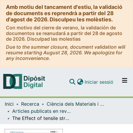
Amb motiu del tancament d'estiu, la validació
de documents es reprendrà a partir del 28
d'agost de 2026. Disculpeu les molèsties.
Con motivo del cierre de verano, la validación de
documentos se reanudará a partir del 28 de agosto
de 2026. Disculpad las molestias
Due to the summer closure, document validation will
resume starting August 28, 2026. We apologize for
any inconvenience.
(current)
Iniciar sessió
Comunitats i col·leccions
Inici
Recerca
Ciència dels Materials i Química Física
Navega per tot el DD
Articles publicats en revistes (Ciència dels Materials i Química Física)
Com publicar
The Effect of tensile stress on the conformational free energy landscape of disulfide bonds
Contacte