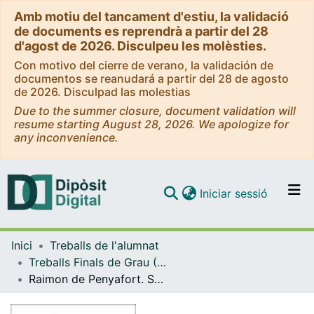
Amb motiu del tancament d'estiu, la validació
de documents es reprendrà a partir del 28
d'agost de 2026. Disculpeu les molèsties.
Con motivo del cierre de verano, la validación de
documentos se reanudará a partir del 28 de agosto
de 2026. Disculpad las molestias
Due to the summer closure, document validation will
resume starting August 28, 2026. We apologize for
any inconvenience.
(current)
Iniciar sessió
Comunitats i col·leccions
Inici
Treballs de l'alumnat
Navega per tot el DD
Treballs Finals de Grau (TFG) - Història
Com publicar
Raimon de Penyafort. Sant, jurista, confessor i inquisidor
Contacte