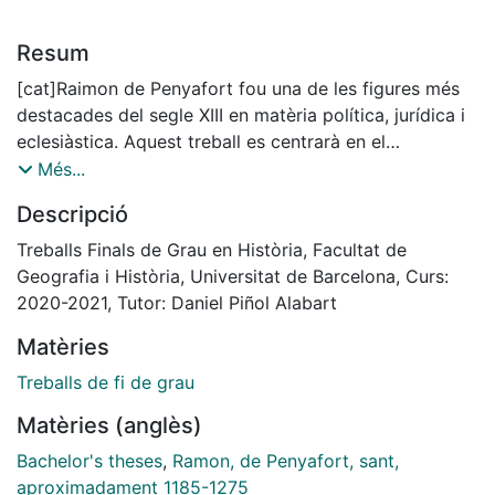
Resum
[cat]Raimon de Penyafort fou una de les figures més
destacades del segle XIII en matèria política, jurídica i
eclesiàstica. Aquest treball es centrarà en el
tractament que ha rebut aquesta insigne personalitat
Més...
des de diferents punts de vista: com a sant de
Descripció
l’Església Catòlica, entrant per tant en matèria
hagiogràfica tot repassant-ne la devoció i projecció;
Treballs Finals de Grau en Història, Facultat de
com a jurista, doncs la seva empremta intel·lectual en
Geografia i Història, Universitat de Barcelona, Curs:
matèria jurídica li valgué el patronatge de l’advocacia i
2020-2021, Tutor: Daniel Piñol Alabart
les seves contribucions van resultar vitals per al
Matèries
desenvolupament del dret canònic; com a confessor i
conseller d’una altra figura cabdal del seu temps com
Treballs de fi de grau
fou el rei Jaume I i la influència que hi exercí; i
Matèries (anglès)
finalment com a inquisidor, doncs a més de ser el
segon successor de Sant Domènec de Guzmán al
Bachelor's theses
,
Ramon, de Penyafort, sant,
capdavant de l’Orde de Predicadors, tingué un paper
aproximadament 1185-1275