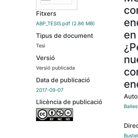
co
Fitxers
en
ABP_TESIS.pdf
(2.86 MB)
en
Tipus de document
¿P
Tesi
nu
Versió
Versió publicada
co
Data de publicació
en
2017-09-07
Auto
Llicència de publicació
Balle
Dire
Buste