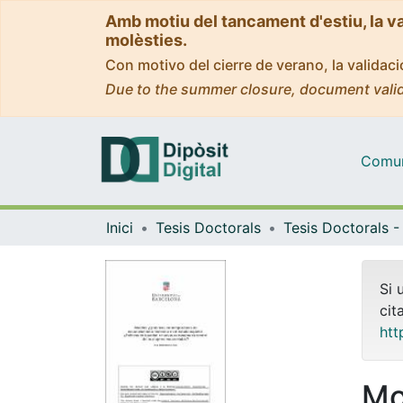
Amb motiu del tancament d'estiu, la v
molèsties.
Con motivo del cierre de verano, la valida
Due to the summer closure, document valid
Comuni
Inici
Tesis Doctorals
Si 
cit
htt
Mo