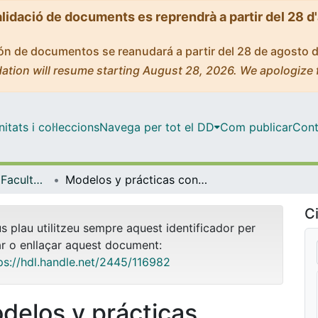
alidació de documents es reprendrà a partir del 28 d
ción de documentos se reanudará a partir del 28 de agosto 
ation will resume starting August 28, 2026. We apologize 
tats i col·leccions
Navega per tot el DD
Com publicar
Cont
Tesis Doctorals - Facultat - Economia i Empresa
Modelos y prácticas contemporáneos de encarcelamiento femenino en el Estado español: ¿Políticas de igualdad o nuevas estrategias de control de las mujeres encarceladas?
Ci
us plau utilitzeu sempre aquest identificador per
ar o enllaçar aquest document:
ps://hdl.handle.net/2445/116982
delos y prácticas