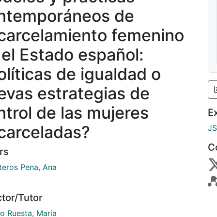
ntemporáneos de
carcelamiento femenino
 el Estado español:
olíticas de igualdad o
evas estrategias de
ntrol de las mujeres
E
carceladas?
J
C
rs
steros Pena, Ana
ctor/Tutor
lo Ruesta, María