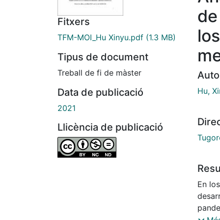
de
Fitxers
lo
TFM-MOI_Hu Xinyu.pdf
(1.3 MB)
me
Tipus de document
Treball de fi de màster
Auto
Hu, X
Data de publicació
2021
Dire
Llicència de publicació
Tugor
Res
En los
desar
pande
creci