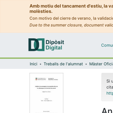
Amb motiu del tancament d'estiu, la v
molèsties.
Con motivo del cierre de verano, la valida
Due to the summer closure, document valid
Comuni
Inici
Treballs de l'alumnat
Si 
cit
htt
An