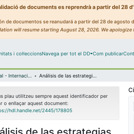
alidació de documents es reprendrà a partir del 28 d
ción de documentos se reanudará a partir del 28 de agosto 
ation will resume starting August 28, 2026. We apologize 
tats i col·leccions
Navega per tot el DD
Com publicar
Cont
Màster Oficial - Internacionalització: Aspectes Econòmics, Empresarials i Juridicopolítics
Análisis de las estrategias de las compañías chinas de los videojuegos en el mercado internacional
Ci
us plau utilitzeu sempre aquest identificador per
ar o enllaçar aquest document:
ps://hdl.handle.net/2445/178805
álisis de las estrategias