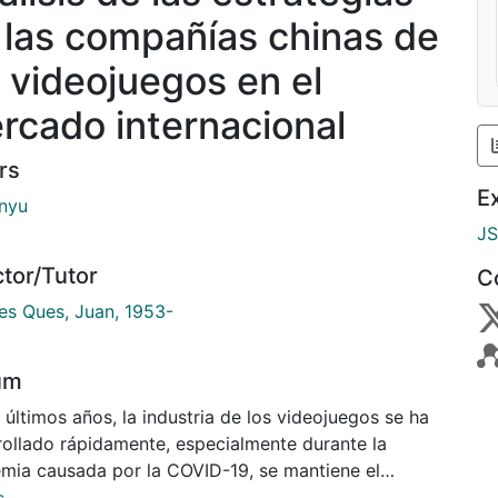
 las compañías chinas de
s videojuegos en el
rcado internacional
rs
E
inyu
J
ctor/Tutor
C
es Ques, Juan, 1953-
um
 últimos años, la industria de los videojuegos se ha
rollado rápidamente, especialmente durante la
mia causada por la COVID-19, se mantiene el
miento a pesar de la recesión económica general. El