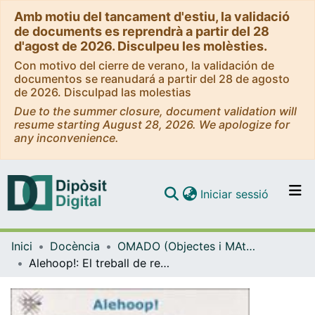
Amb motiu del tancament d'estiu, la validació
de documents es reprendrà a partir del 28
d'agost de 2026. Disculpeu les molèsties.
Con motivo del cierre de verano, la validación de
documentos se reanudará a partir del 28 de agosto
de 2026. Disculpad las molestias
Due to the summer closure, document validation will
resume starting August 28, 2026. We apologize for
any inconvenience.
(current)
Iniciar sessió
Comunitats i col·leccions
Inici
Docència
OMADO (Objectes i MAterials DOcents)
Navega per tot el DD
Alehoop!: El treball de recerca de batxillerat
Com publicar
Contacte