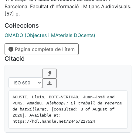
hemeroteques, repositoris com Dialnet o RACO, així
Barcelona: Facultat d'Informació i Mitjans Audiovisuals.
com Google Acadèmic, optimitzant les cerques
[57] p.
mitjançant funcions avançades. També s'explica com
Col·leccions
citar de manera coherent seguint estils com APA,
Harvard o MLA, i s'ofereixen exemples pràctics per a
OMADO (Objectes i MAterials DOcents)
diferents tipus de documents, destacant la necessitat
d'una bibliografia ordenada i homogènia. El document
Pàgina completa de l'ítem
promou l'interès per la gestió de la informació i la
Citació
documentació digital com a camp professional,
animant els estudiants a explorar aquesta àrea durant
els seus estudis i a desenvolupar habilitats per a
l'organització de la informació útil en contextos
acadèmics i professionals.
AGUSTÍ, Lluís, BOTÉ-VERICAD, Juan-José and 
PONS, Amadeu. 
Alehoop!: El treball de recerca 
de batxillerat.
 [consulted: 8 of August of 
2026]. Available at: 
https://hdl.handle.net/2445/217524