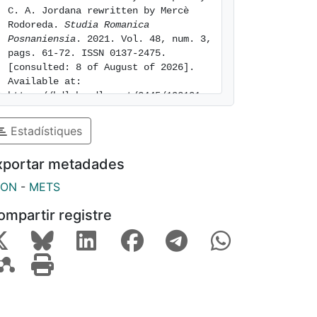
C. A. Jordana rewritten by Mercè 
Rodoreda. 
Studia Romanica 
Posnaniensia
. 2021. Vol. 48, num. 3, 
pags. 61-72. ISSN 0137-2475. 
[consulted: 8 of August of 2026]. 
Available at: 
https://hdl.handle.net/2445/192101
Estadístiques
xportar metadades
SON
-
METS
ompartir registre