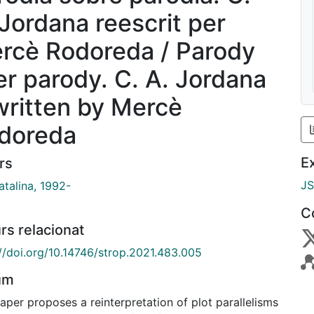
 Jordana reescrit per
rcè Rodoreda / Parody
er parody. C. A. Jordana
written by Mercè
doreda
E
rs
J
atalina, 1992-
C
rs relacionat
://doi.org/10.14746/strop.2021.483.005
um
aper proposes a reinterpretation of plot parallelisms