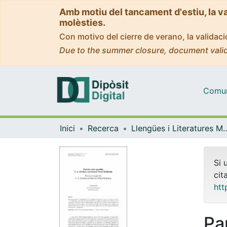
Amb motiu del tancament d'estiu, la v
molèsties.
Con motivo del cierre de verano, la valida
Due to the summer closure, document valid
Comuni
Inici
Recerca
Llengües i Literatures Moderne
Si 
cit
htt
Pa