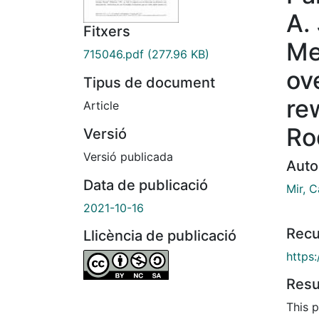
A.
Fitxers
Me
715046.pdf
(277.96 KB)
ov
Tipus de document
re
Article
Ro
Versió
Versió publicada
Auto
Data de publicació
Mir, C
2021-10-16
Recu
Llicència de publicació
https
Res
This p