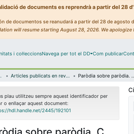
alidació de documents es reprendrà a partir del 28 d
ción de documentos se reanudará a partir del 28 de agosto 
ation will resume starting August 28, 2026. We apologize 
tats i col·leccions
Navega per tot el DD
Com publicar
Cont
s i Estudis Anglesos
Articles publicats en revistes (Llengües i Literatures Modernes i Estudis Anglesos)
Paròdia sobre paròdia. C. A. Jordana reescrit per Mercè Rodoreda / Parody over parody. C
Ci
us plau utilitzeu sempre aquest identificador per
ar o enllaçar aquest document:
ps://hdl.handle.net/2445/192101
ròdia sobre paròdia. C.