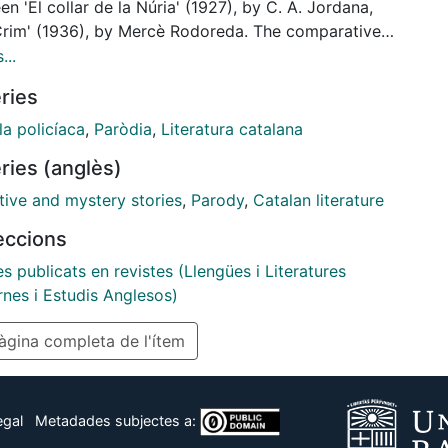
n 'El collar de la Núria' (1927), by C. A. Jordana,
Crim' (1936), by Mercè Rodoreda. The comparative
is aims to show how 'Crim', in addition to working
...
arody of the principles of the detective story, can
ries
ad as a parody of an earlier parody of the same
that is, the text by Jordana. This rewriting exercise
la policíaca
,
Paròdia
,
Literatura catalana
gthens the hypertextual link between these two
ries (anglès)
 and results in what we may call, following the
nology by Gérard Genette, a hyperparody.
tive and mystery stories
,
Parody
,
Catalan literature
leccions
es publicats en revistes (Llengües i Literatures
nes i Estudis Anglesos)
gina completa de l'ítem
egal
Metadades subjectes a: