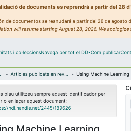
alidació de documents es reprendrà a partir del 28 d
ción de documentos se reanudará a partir del 28 de agosto 
ation will resume starting August 28, 2026. We apologize 
tats i col·leccions
Navega per tot el DD
Com publicar
Cont
trofísica
Articles publicats en revistes (Física Quàntica i Astrofísica)
Using 
Ci
us plau utilitzeu sempre aquest identificador per
ar o enllaçar aquest document:
ps://hdl.handle.net/2445/189626
ing Machine Learning