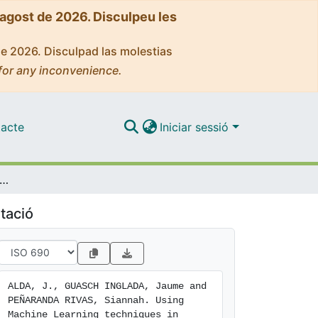
'agost de 2026. Disculpeu les
de 2026. Disculpad las molestias
for any inconvenience.
acte
Iniciar sessió
Machine Learning techniques in phenomenological studies on flavour physics
tació
ALDA, J., GUASCH INGLADA, Jaume and 
PEÑARANDA RIVAS, Siannah. Using 
Machine Learning techniques in 