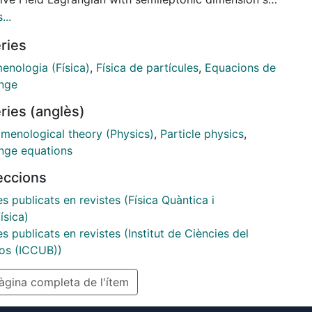
tors at Λ = 1 TeV is presented. We perform a global
...
y discussing the relevance of the mixing in the first
ries
tion. We use for the first time in this context a
arlo analysis to extract the confidence intervals
enologia (Física)
,
Física de partícules
,
Equacions de
orrelations between observables. Our results show
nge
achine learning, made jointly with the SHAP values,
ries (anglès)
tute a suitable strategy to use in this kind of
is.
menological theory (Physics)
,
Particle physics
,
nge equations
leccions
es publicats en revistes (Física Quàntica i
ísica)
es publicats en revistes (Institut de Ciències del
s (ICCUB))
gina completa de l'ítem