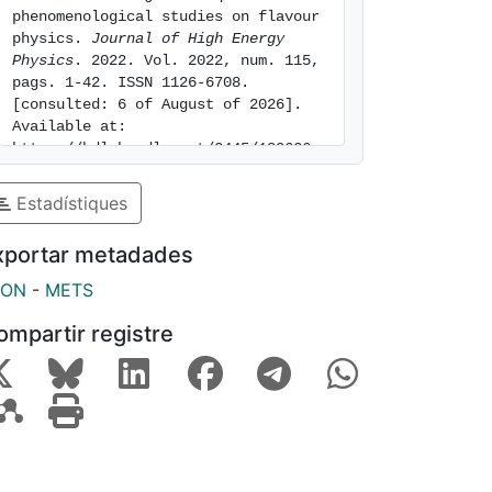
phenomenological studies on flavour 
physics. 
Journal of High Energy 
Physics
. 2022. Vol. 2022, num. 115, 
pags. 1-42. ISSN 1126-6708. 
[consulted: 6 of August of 2026]. 
Available at: 
https://hdl.handle.net/2445/189626
Estadístiques
xportar metadades
SON
-
METS
ompartir registre