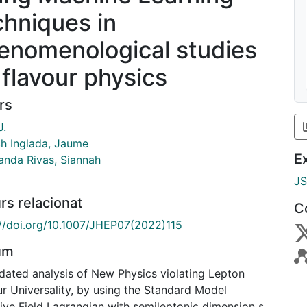
chniques in
enomenological studies
 flavour physics
rs
J.
h Inglada, Jaume
E
anda Rivas, Siannah
J
rs relacionat
C
://doi.org/10.1007/JHEP07(2022)115
um
dated analysis of New Physics violating Lepton
ur Universality, by using the Standard Model
ive Field Lagrangian with semileptonic dimension six