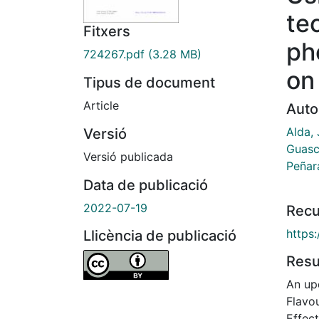
te
Fitxers
ph
724267.pdf
(3.28 MB)
on
Tipus de document
Article
Auto
Alda, 
Versió
Guasc
Versió publicada
Peñar
Data de publicació
2022-07-19
Recu
https
Llicència de publicació
Res
An up
Flavo
Effect