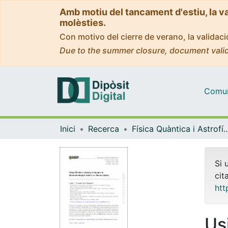
Amb motiu del tancament d'estiu, la v
molèsties.
Con motivo del cierre de verano, la valida
Due to the summer closure, document valid
Comuni
Inici
Recerca
Física Quàntica i As
Si 
cit
htt
Us