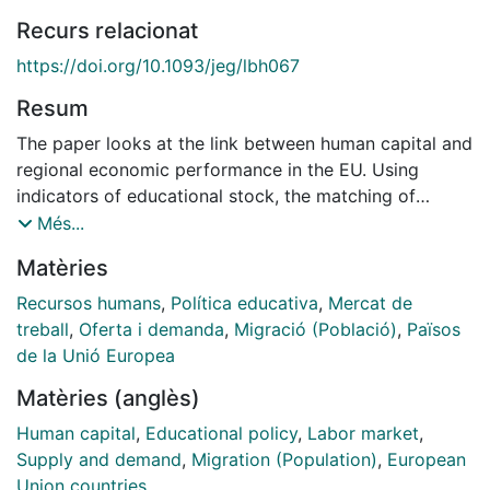
Recurs relacionat
https://doi.org/10.1093/jeg/lbh067
Resum
The paper looks at the link between human capital and
regional economic performance in the EU. Using
indicators of educational stock, the matching of
educational supply and labour demand, and migration
Més...
extracted from the European Community Household
Matèries
Panel (ECHP), it identifies that the economic
performance of European regions over the last few
Recursos humans
,
Política educativa
,
Mercat de
years is generally associated with differences in
treball
,
Oferta i demanda
,
Migració (Població)
,
Països
human capital endowment. However, and in contrast
de la Unió Europea
to previous studies, the results highlight that factors
Matèries (anglès)
such as the matching of educational supply and local
labour needs, job satisfaction, and migration may have
Human capital
,
Educational policy
,
Labor market
,
a stronger connection to economic performance than
Supply and demand
,
Migration (Population)
,
European
the traditional measures of educational stock.
Union countries