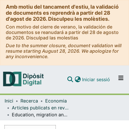
Amb motiu del tancament d'estiu, la validació
de documents es reprendrà a partir del 28
d'agost de 2026. Disculpeu les molèsties.
Con motivo del cierre de verano, la validación de
documentos se reanudará a partir del 28 de agosto
de 2026. Disculpad las molestias
Due to the summer closure, document validation will
resume starting August 28, 2026. We apologize for
any inconvenience.
(current)
Iniciar sessió
Comunitats i col·leccions
Inici
Recerca
Economia
Navega per tot el DD
Articles publicats en revistes (Economia)
Com publicar
Education, migration and job satisfaction: The regional returns of human capital in the EU
Contacte