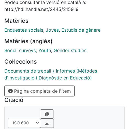
que se involucran en movimientos sociales, entidades,
Podeu consultar la versió en català a:
asociaciones, centros culturales, etc., desde una
http://hdl.handle.net/2445/215919
perspectiva de género. El estudio se desarrolla en la
Matèries
Universidad de Barcelona, con financiación del
Ministerio de Ciencia, Innovación y Universidades.
Enquestes socials
,
Joves
,
Estudis de gènere
Matèries (anglès)
Social surveys
,
Youth
,
Gender studies
Col·leccions
Documents de treball / Informes (Mètodes
d'Investigació i Diagnòstic en Educació)
Pàgina completa de l'ítem
Citació