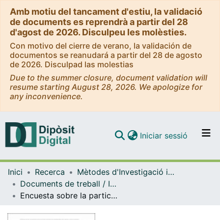
Amb motiu del tancament d'estiu, la validació
de documents es reprendrà a partir del 28
d'agost de 2026. Disculpeu les molèsties.
Con motivo del cierre de verano, la validación de
documentos se reanudará a partir del 28 de agosto
de 2026. Disculpad las molestias
Due to the summer closure, document validation will
resume starting August 28, 2026. We apologize for
any inconvenience.
(current)
Iniciar sessió
Comunitats i col·leccions
Inici
Recerca
Mètodes d'Investigació i Diagnòstic en Educació
Navega per tot el DD
Documents de treball / Informes (Mètodes d'Investigació i Diagnòstic en Educació)
Com publicar
Encuesta sobre la participación sociopolítica de jóvenes de 18 a 35 años desde una perspectiva de género
Contacte