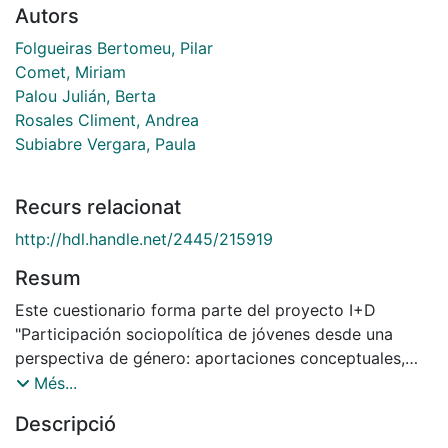
Autors
Folgueiras Bertomeu, Pilar
Comet, Miriam
Palou Julián, Berta
Rosales Climent, Andrea
Subiabre Vergara, Paula
Recurs relacionat
http://hdl.handle.net/2445/215919
Resum
Este cuestionario forma parte del proyecto I+D
"Participación sociopolítica de jóvenes desde una
perspectiva de género: aportaciones conceptuales,
metodológicas y educativas", con referencia
Més...
administrativa PID2019-104804RB-I00. El objetivo es
Descripció
describir la participación de jóvenes de 18 a 35 años