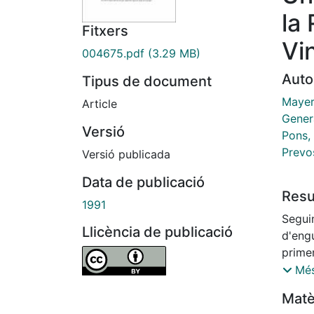
la 
Fitxers
Vi
004675.pdf
(3.29 MB)
Auto
Tipus de document
Mayer
Article
Gener
Versió
Pons, 
Prevo
Versió publicada
Data de publicació
Res
1991
Segui
Llicència de publicació
d'engu
primer
temps 
Més
al peu
Matè
sud-oe