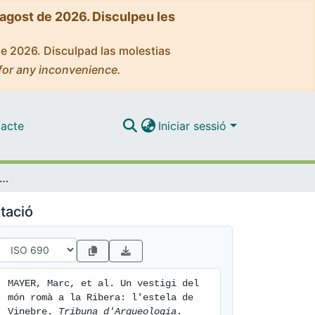
'agost de 2026. Disculpeu les
de 2026. Disculpad las molestias
for any inconvenience.
acte
Iniciar sessió
estigi del món romà a la Ribera: l'estela de Vinebre
tació
MAYER, Marc, et al. Un vestigi del 
món romà a la Ribera: l'estela de 
Vinebre. 
Tribuna d'Arqueologia
. 