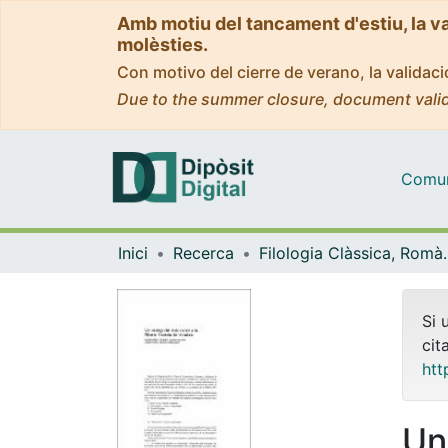
Amb motiu del tancament d'estiu, la v
molèsties.
Con motivo del cierre de verano, la valida
Due to the summer closure, document valid
Comuni
Inici
Recerca
Filologia Clàss
Si 
cit
htt
Un