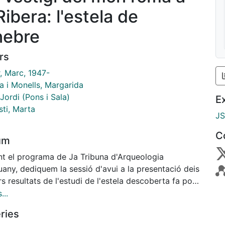
Ribera: l'estela de
nebre
rs
, Marc, 1947-
a i Monells, Margarida
Jordi (Pons i Sala)
E
sti, Marta
J
C
um
nt el programa de Ja Tribuna d'Arqueologia
any, dediquem la sessió d'avui a la presentació deis
s resultats de l'estudi de l'estela descoberta fa poc
a la partida de la Fontjoana, situada pràcticament
...
 del serral de Sant Miquel de Vinebre, uns 100 m al
ries
st del poble, al costat dret de la carretera que va a