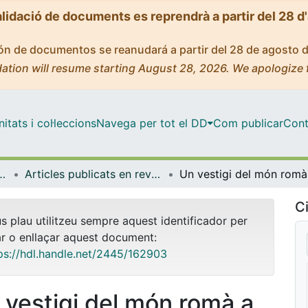
alidació de documents es reprendrà a partir del 28 d
ción de documentos se reanudará a partir del 28 de agosto 
ation will resume starting August 28, 2026. We apologize 
tats i col·leccions
Navega per tot el DD
Com publicar
Cont
ica, Romànica i Semítica
Articles publicats en revistes (Filologia Clàssica, Romànica i Semítica)
Un v
Ci
us plau utilitzeu sempre aquest identificador per
ar o enllaçar aquest document:
ps://hdl.handle.net/2445/162903
 vestigi del món romà a