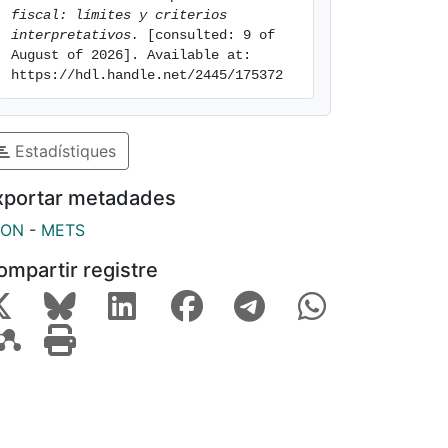
fiscal: límites y criterios 
interpretativos.
 [consulted: 9 of 
August of 2026]. Available at: 
https://hdl.handle.net/2445/175372
Estadístiques
xportar metadades
SON
-
METS
ompartir registre