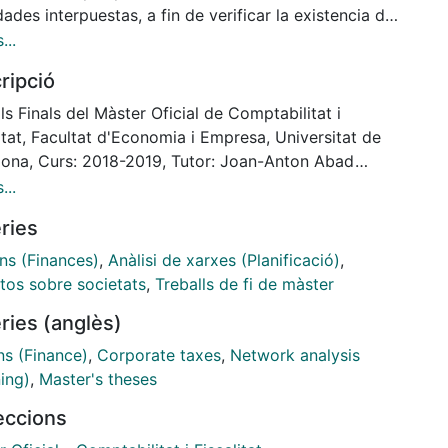
ades interpuestas, a fin de verificar la existencia de
ación ante dichas estructuras. No obstante, aunque
...
terposición de sociedades puede ser una estructura
ripció
 y válida, muchos contribuyentes la utilizan con un
objetivo, eludir los altos tipos impositivos del
ls Finals del Màster Oficial de Comptabilitat i
sto sobre la Renta de las Personas Físicas para
itat, Facultat d'Economia i Empresa, Universitat de
ciarse del tipo general fijo del Impuesto sobre
lona, Curs: 2018-2019, Tutor: Joan-Anton Abad
ades. Por ello, dicha interposición puede dar lugar
a
...
sos que deberán ser combatidos mediante el
ries
en de operaciones vinculadas y la doctrina del
tamiento del velo. Sin embargo, se debe establecer
ns (Finances)
,
Anàlisi de xarxes (Planificació)
,
sicionamiento claro y conciso de las actuaciones
tos sobre societats
,
Treballs de fi de màster
ichas estructuras.
ries (anglès)
ns (Finance)
,
Corporate taxes
,
Network analysis
ing)
,
Master's theses
leccions