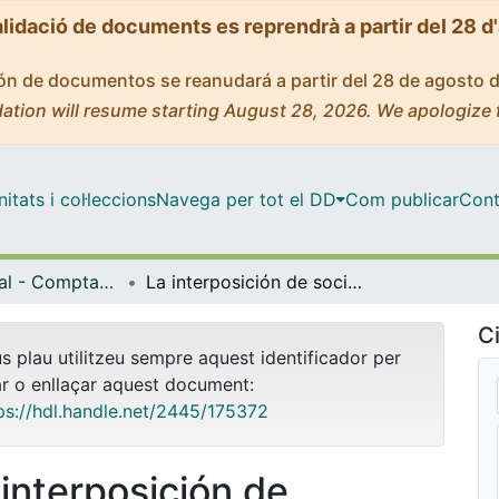
alidació de documents es reprendrà a partir del 28 d
ción de documentos se reanudará a partir del 28 de agosto 
ation will resume starting August 28, 2026. We apologize 
tats i col·leccions
Navega per tot el DD
Com publicar
Cont
Màster Oficial - Comptabilitat i Fiscalitat
La interposición de sociedades como un mecanismo lícito de planificación fiscal: límites y criterios interpretativos
Ci
us plau utilitzeu sempre aquest identificador per
ar o enllaçar aquest document:
ps://hdl.handle.net/2445/175372
 interposición de