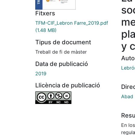
so
Fitxers
me
TFM-CIF_Lebron Farre_2019.pdf
(1.48 MB)
pla
Tipus de document
y c
Treball de fi de màster
Auto
Data de publicació
Lebrón
2019
Llicència de publicació
Dire
Abad 
Res
En lo
regula