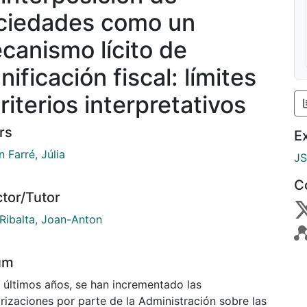
ciedades como un
canismo lícito de
nificación fiscal: límites
riterios interpretativos
rs
E
 Farré, Júlia
J
C
ctor/Tutor
Ribalta, Joan-Anton
um
s últimos años, se han incrementado las
rizaciones por parte de la Administración sobre las