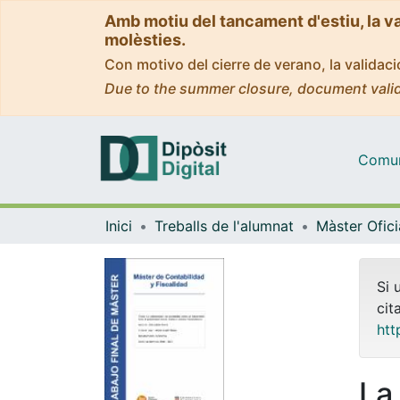
Amb motiu del tancament d'estiu, la v
molèsties.
Con motivo del cierre de verano, la valida
Due to the summer closure, document valid
Comuni
Inici
Treballs de l'alumnat
Si 
cit
htt
La