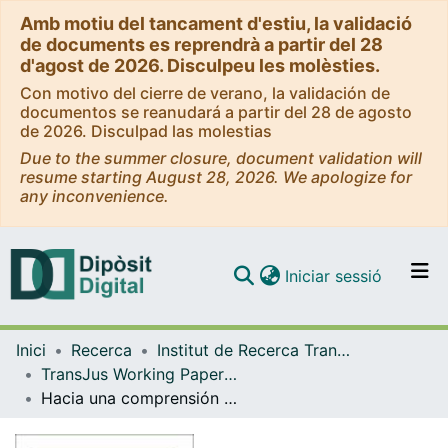
Amb motiu del tancament d'estiu, la validació
de documents es reprendrà a partir del 28
d'agost de 2026. Disculpeu les molèsties.
Con motivo del cierre de verano, la validación de
documentos se reanudará a partir del 28 de agosto
de 2026. Disculpad las molestias
Due to the summer closure, document validation will
resume starting August 28, 2026. We apologize for
any inconvenience.
(current)
Iniciar sessió
Comunitats i col·leccions
Inici
Recerca
Institut de Recerca TransJus
Navega per tot el DD
TransJus Working Papers Publications (Institut de Recerca TransJus)
Com publicar
Hacia una comprensión de la corrupción en España
Contacte