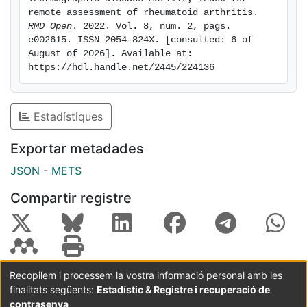
(GS=0.35; PD=0.39) and PGA+CRP (GS=0.44;
remote assessment of rheumatoid arthritis. 
PD=0.46) were weak to moderate. ThermoDAI and
RMD Open
. 2022. Vol. 8, num. 2, pags. 
e002615. ISSN 2054-824X. [consulted: 6 of 
ThermoDAI-CRP also showed strong correlations with
August of 2026]. Available at: 
Clinical Disease Activity Index (rho>0.83), Simplified
https://hdl.handle.net/2445/224136
Disease Activity Index (rho>0.85) and Disease Activity
Score with 28-Joint Counts-CRP (rho>0.81) and high
sensitivity for detecting active synovitis using
Estadístiques
remission criteria.ConclusionsThermoDAI and
ThermoDAI-CRP showed stronger correlations with
Exportar metadades
ultrasound-determined synovitis than PGA and PGA +
JSON
-
METS
CRP, thus presenting an opportunity to improve
remote consultations with patients with RA.
Compartir registre
Recopilem i processem la vostra informació personal amb les
finalitats següents:
Estadístic & Registre i recuperació de
Coordinació:
CRAI UB
Avís legal
Metadades
subjectes a:
contrasenya