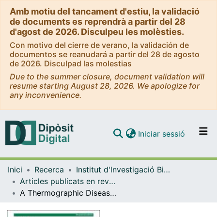
Amb motiu del tancament d'estiu, la validació
de documents es reprendrà a partir del 28
d'agost de 2026. Disculpeu les molèsties.
Con motivo del cierre de verano, la validación de
documentos se reanudará a partir del 28 de agosto
de 2026. Disculpad las molestias
Due to the summer closure, document validation will
resume starting August 28, 2026. We apologize for
any inconvenience.
(current)
Iniciar sessió
Comunitats i col·leccions
Inici
Recerca
Institut d'lnvestigació Biomèdica de Bellvitge (IDIBELL)
Navega per tot el DD
Articles publicats en revistes (Institut d'lnvestigació Biomèdica de Bellvitge (IDIBELL))
Com publicar
A Thermographic Disease Activity Index for remote assessment of rheumatoid arthritis
Contacte