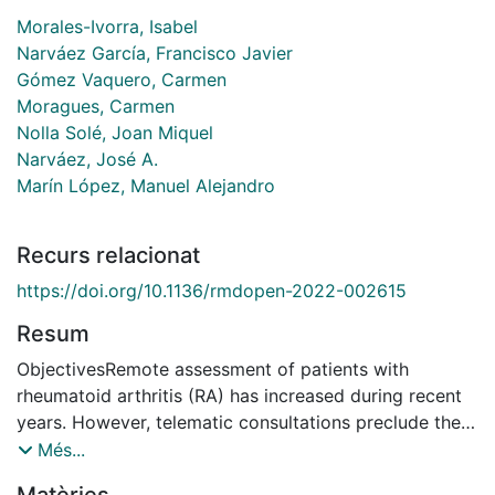
Morales-Ivorra, Isabel
Narváez García, Francisco Javier
Gómez Vaquero, Carmen
Moragues, Carmen
Nolla Solé, Joan Miquel
Narváez, José A.
Marín López, Manuel Alejandro
Recurs relacionat
https://doi.org/10.1136/rmdopen-2022-002615
Resum
ObjectivesRemote assessment of patients with
rheumatoid arthritis (RA) has increased during recent
years. However, telematic consultations preclude the
possibility of carrying out a physical examination and
Més...
obtaining objective inflammation. In this study, we