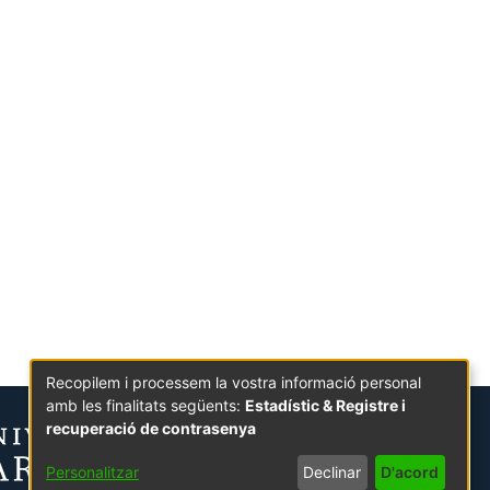
Recopilem i processem la vostra informació personal
amb les finalitats següents:
Estadístic & Registre i
recuperació de contrasenya
Personalitzar
Declinar
D'acord