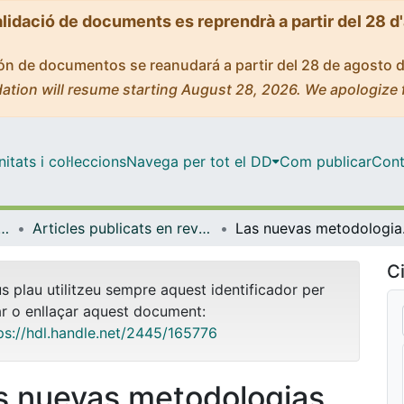
alidació de documents es reprendrà a partir del 28 d
ción de documentos se reanudará a partir del 28 de agosto 
ation will resume starting August 28, 2026. We apologize 
tats i col·leccions
Navega per tot el DD
Com publicar
Cont
ica, Dret Constitucional i Filosofia del Dret
Articles publicats en revistes (Ciència Política, Dret Constitucional i Filosofia del Dret)
Las nuevas metodolog
Ci
us plau utilitzeu sempre aquest identificador per
ar o enllaçar aquest document:
ps://hdl.handle.net/2445/165776
s nuevas metodologias