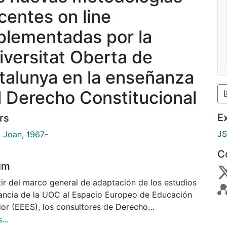
centes on line
plementadas por la
iversitat Oberta de
talunya en la enseñanza
l Derecho Constitucional
E
rs
J
, Joan, 1967-
C
um
tir del marco general de adaptación de los estudios
tancia de la UOC al Espacio Europeo de Educación
ior (EEES), los consultores de Derecho
tucional han desarrollado una satisfactoria
...