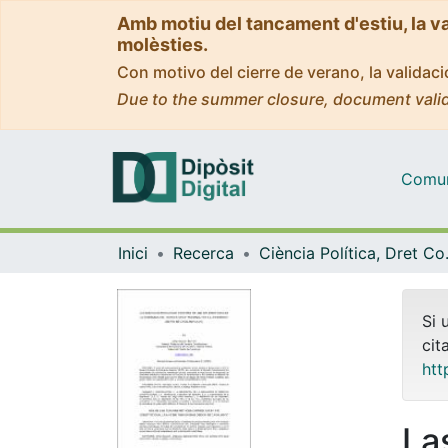
Amb motiu del tancament d'estiu, la v
molèsties.
Con motivo del cierre de verano, la valida
Due to the summer closure, document valid
Comuni
Inici
Recerca
Ciència Polít
Si 
cit
htt
La