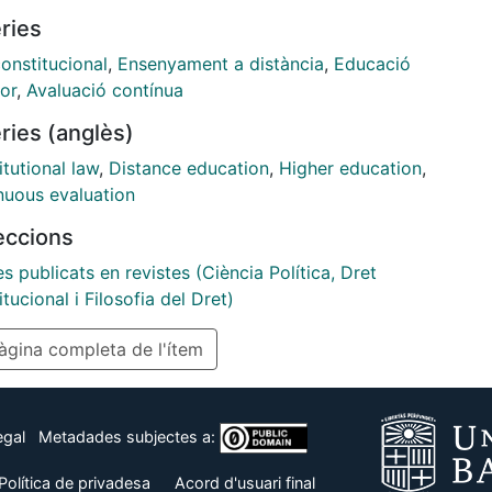
ología docente consistente en mancomunar la
ries
ración de materiales didácticos e implementar un
to de herramientas on line mediante la utilización
onstitucional
,
Ensenyament a distància
,
Educació
rramientas como Moodle para resolver tests en un
or
,
Avaluació contínua
io de tiempo limitado; Langblog, para grabar videos
ries (anglès)
posiciones orales; y una bien surtida Biblioteca
.
tutional law
,
Distance education
,
Higher education
,
nuous evaluation
leccions
es publicats en revistes (Ciència Política, Dret
tucional i Filosofia del Dret)
gina completa de l'ítem
egal
Metadades subjectes a:
Política de privadesa
Acord d'usuari final