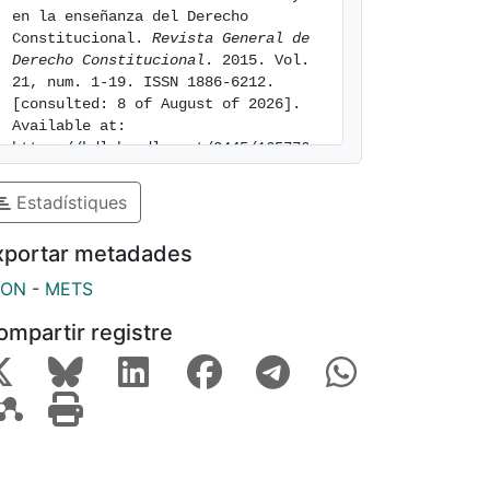
en la enseñanza del Derecho 
Constitucional. 
Revista General de 
Derecho Constitucional
. 2015. Vol. 
21, num. 1-19. ISSN 1886-6212. 
[consulted: 8 of August of 2026]. 
Available at: 
https://hdl.handle.net/2445/165776
Estadístiques
xportar metadades
SON
-
METS
ompartir registre