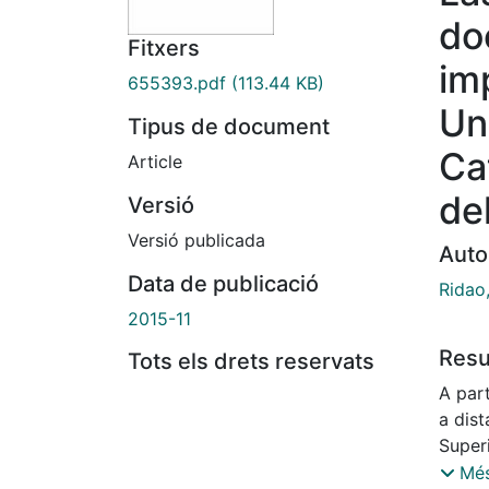
do
Fitxers
im
655393.pdf
(113.44 KB)
Un
Tipus de document
Ca
Article
de
Versió
Versió publicada
Auto
Data de publicació
Ridao
2015-11
Res
Tots els drets reservats
A par
a dis
Super
Consti
Més