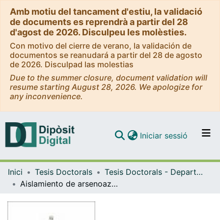
Amb motiu del tancament d'estiu, la validació
de documents es reprendrà a partir del 28
d'agost de 2026. Disculpeu les molèsties.
Con motivo del cierre de verano, la validación de
documentos se reanudará a partir del 28 de agosto
de 2026. Disculpad las molestias
Due to the summer closure, document validation will
resume starting August 28, 2026. We apologize for
any inconvenience.
(current)
Iniciar sessió
Comunitats i col·leccions
Inici
Tesis Doctorals
Tesis Doctorals - Departament - Enginyeria Química i Química Analítica
Navega per tot el DD
Aislamiento de arsenoazúcares presentes en algas mediante técnicas preparativas. Caracterización por espectrometría de masas
Com publicar
Contacte