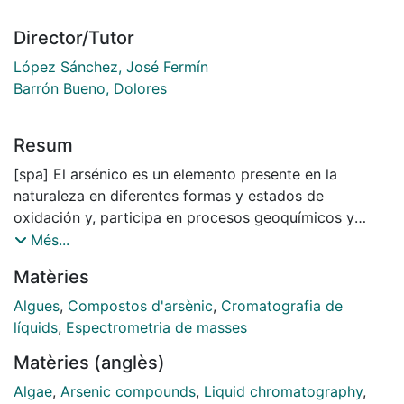
Director/Tutor
López Sánchez, José Fermín
Barrón Bueno, Dolores
Resum
[spa] El arsénico es un elemento presente en la
naturaleza en diferentes formas y estados de
oxidación y, participa en procesos geoquímicos y
biológicos. Su capacidad de ser absorbido por
Més...
organismos vivos lo convierte en un elemento de
Matèries
interés toxicológico. La toxicidad del arsénico
depende de su forma química: las especies
Algues
,
Compostos d'arsènic
,
Cromatografia de
inorgánicas, como el arsenito y el arseniato, son
líquids
,
Espectrometria de masses
altamente tóxicas, mientras que la peligrosidad de las
Matèries (anglès)
especies orgánicas, como los arsenolípidos y los
arsenoazúcares, sigue siendo objeto de debate. En los
Algae
,
Arsenic compounds
,
Liquid chromatography
,