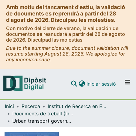
Amb motiu del tancament d'estiu, la validació
de documents es reprendrà a partir del 28
d'agost de 2026. Disculpeu les molèsties.
Con motivo del cierre de verano, la validación de
documentos se reanudará a partir del 28 de agosto
de 2026. Disculpad las molestias
Due to the summer closure, document validation will
resume starting August 28, 2026. We apologize for
any inconvenience.
(current)
Iniciar sessió
Comunitats i col·leccions
Inici
Recerca
Institut de Recerca en Economia Aplicada Regional i Pública (IREA)
Navega per tot el DD
Documents de treball (Institut de Recerca en Economia Aplicada Regional i Pública (IREA))
Com publicar
Urban transport governance reform in Barcelona
Contacte