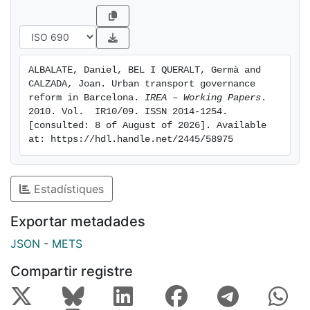
area, so as not to miss out on the benefits of
economies of density.
ALBALATE, Daniel, BEL I QUERALT, Germà and 
CALZADA, Joan. Urban transport governance 
reform in Barcelona. 
IREA – Working Papers
. 
2010. Vol.  IR10/09. ISSN 2014-1254. 
[consulted: 8 of August of 2026]. Available 
at: https://hdl.handle.net/2445/58975
Estadístiques
Exportar metadades
JSON
-
METS
Compartir registre