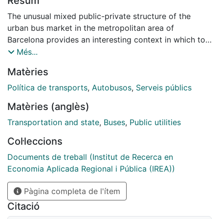
Resum
The unusual mixed public-private structure of the
urban bus market in the metropolitan area of
Barcelona provides an interesting context in which to
analyze the management challenges and opportunities
Més...
of the partial privatization of public services.
Matèries
Initiatives used by the public regulator to promote
competition for contracts, such as short term
Política de transports
,
Autobusos
,
Serveis públics
concessions to private contractors and the removal of
Matèries (anglès)
entry barriers, have considerable potential for
improving efficiency and quality. The growth in the
Transportation and state
,
Buses
,
Public utilities
share of routes managed by private firms in recent
Col·leccions
years shows that privatization is a credible threat that
may well stimulate improved performance among
Documents de treball (Institut de Recerca en
public managers. The type of reform implemented in
Economia Aplicada Regional i Pública (IREA))
Barcelona is of interest to all metropolitan areas large
Pàgina completa de l'ítem
enough to operate under constant returns to scale
regimes, and suitable for potential concessions of
Citació
routes in segregated areas inside the metropolitan