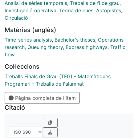
Anàlisi de sèries temporals
,
Treballs de fi de grau
,
Investigació operativa
,
Teoria de cues
,
Autopistes
,
Circulació
Matèries (anglès)
Time-series analysis
,
Bachelor's theses
,
Operations
research
,
Queuing theory
,
Express highways
,
Traffic
flow
Col·leccions
Treballs Finals de Grau (TFG) - Matemàtiques
Programari - Treballs de l'alumnat
Pàgina completa de l'ítem
Citació