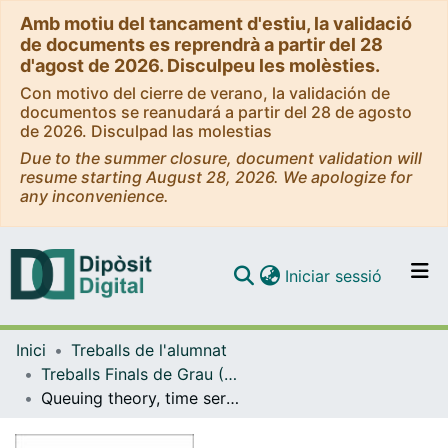
Amb motiu del tancament d'estiu, la validació
de documents es reprendrà a partir del 28
d'agost de 2026. Disculpeu les molèsties.
Con motivo del cierre de verano, la validación de
documentos se reanudará a partir del 28 de agosto
de 2026. Disculpad las molestias
Due to the summer closure, document validation will
resume starting August 28, 2026. We apologize for
any inconvenience.
(current)
Iniciar sessió
Comunitats i col·leccions
Inici
Treballs de l'alumnat
Navega per tot el DD
Treballs Finals de Grau (TFG) - Matemàtiques
Com publicar
Queuing theory, time series and an application to Tollgate’s Traffic flow prediction
Contacte