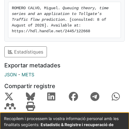
ROMERO CALVO, Miguel. 
Queuing theory, time 
series and an application to Tollgate’s 
Traffic flow prediction.
 [consulted: 8 of 
August of 2026]. Available at: 
https://hdl.handle.net/2445/122668
Estadístiques
Exportar metadades
JSON
-
METS
Compartir registre
Recopilem i processem la vostra informació personal amb les
finalitats següents:
Estadístic & Registre i recuperació de
Coordinació:
CRAI UB
Avís legal
Metadades