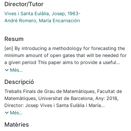
Director/Tutor
Vives i Santa Eulàlia, Josep, 1963-
André Romero, María Encarnación
Resum
[en] By introducing a methodology for forecasting the
minimum amount of open gates that will be needed for
a given period This paper aims to provide a useful
resource to support operational management in
Més...
highway companies. With this aim, it develops basic
Descripció
notions, results in Queuing Theory and presents and
explain useful tools for a Classical Analysis of Time
Treballs Finals de Grau de Matemàtiques, Facultat de
Series. In the practical part the model is developed,
Matemàtiques, Universitat de Barcelona, Any: 2018,
implemented in R, tested in the last trimester of 2017
Director: Josep Vives i Santa Eulàlia i María
and used to predict the hourly amount of minimum
Encarnación André Romero
Més...
open gates needed for the first two months of 2018.
Matèries