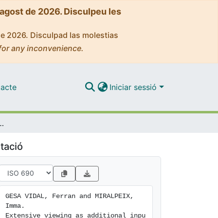
'agost de 2026. Disculpeu les
de 2026. Disculpad las molestias
for any inconvenience.
acte
Iniciar sessió
ign language vocabulary learning: A longitudinal study in secondary school
tació
GESA VIDAL, Ferran and MIRALPEIX, 
Imma. 
Extensive viewing as additional inpu