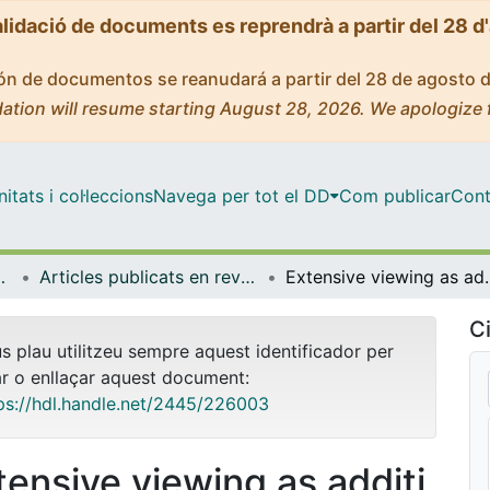
alidació de documents es reprendrà a partir del 28 d
ción de documentos se reanudará a partir del 28 de agosto 
ation will resume starting August 28, 2026. We apologize 
tats i col·leccions
Navega per tot el DD
Com publicar
Cont
ífica i Matemàtica
Articles publicats en revistes (Educació Lingüística, Científica i Matemàtica)
Extensive viewing as additional input for fore
Ci
us plau utilitzeu sempre aquest identificador per
ar o enllaçar aquest document:
ps://hdl.handle.net/2445/226003
tensive viewing as additi