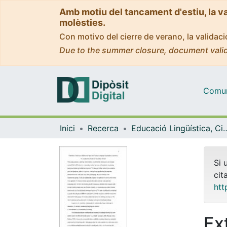
Amb motiu del tancament d'estiu, la v
molèsties.
Con motivo del cierre de verano, la valida
Due to the summer closure, document valid
Comuni
Inici
Recerca
Educació Lingüística, Cient
Si 
cit
htt
Ex