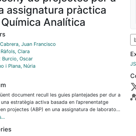
a assignatura pràctica
 Química Analítica
rs
 Cabrera, Juan Francisco
Ràfols, Clara
E
 Burcio, Oscar
J
o i Plana, Núria
C
um
üent document recull les guies plantejades per dur a
 una estratègia activa basada en l’aprenentatge
 en projectes (ABP) en una assignatura de laboratori
mica Analítica.
...
ries