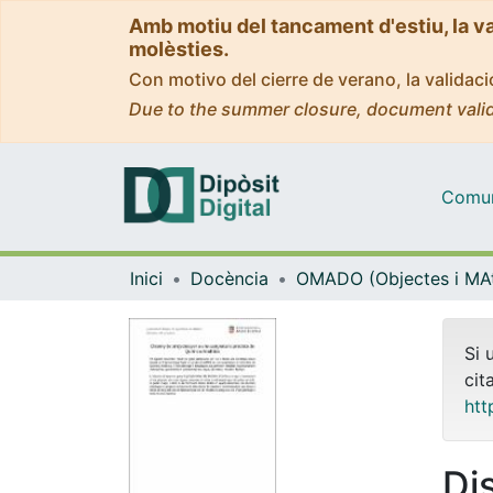
Amb motiu del tancament d'estiu, la v
molèsties.
Con motivo del cierre de verano, la valida
Due to the summer closure, document valid
Comuni
Inici
Docència
Si 
cit
htt
Di