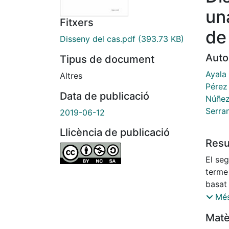
un
Fitxers
de
Disseny del cas.pdf
(393.73 KB)
Auto
Tipus de document
Ayala
Altres
Pérez 
Data de publicació
Núñez
Serran
2019-06-12
Llicència de publicació
Res
El seg
terme
basat
de Quí
Més
Matè