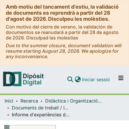
Amb motiu del tancament d'estiu, la validació
de documents es reprendrà a partir del 28
d'agost de 2026. Disculpeu les molèsties.
Con motivo del cierre de verano, la validación de
documentos se reanudará a partir del 28 de agosto
de 2026. Disculpad las molestias
Due to the summer closure, document validation will
resume starting August 28, 2026. We apologize for
any inconvenience.
(current)
Iniciar sessió
Comunitats i col·leccions
Inici
Recerca
Didàctica i Organització Educativa
Navega per tot el DD
Documents de treball / Informes (Didàctica i Organització Educativa)
Com publicar
Informe d'experiències de suport compartit amb personal no docent de suport a Catalunya
Contacte