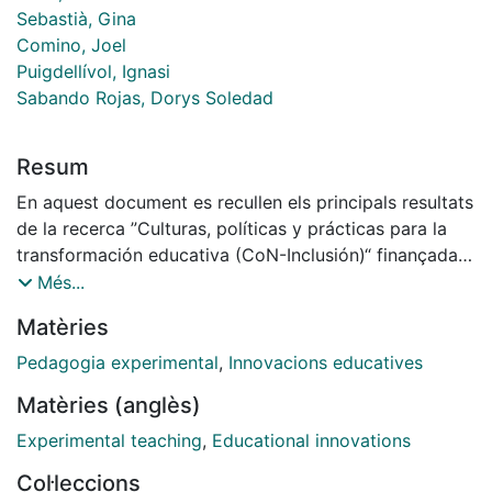
Sebastià, Gina
Comino, Joel
Puigdellívol, Ignasi
Sabando Rojas, Dorys Soledad
Resum
En aquest document es recullen els principals resultats
de la recerca ”Culturas, políticas y prácticas para la
transformación educativa (CoN-Inclusión)“ finançada
pel Ministerio de Ciencia, Innovación y Universidades i
Més...
liderat per la Dra. Marta Sandoval de la Universidad
Matèries
Autónoma de Madrid que recull les experiències de
col·laboració docent i codocència de docents
Pedagogia experimental
,
Innovacions educatives
d’Andalusia, Catalunya, Madrid i País Basc.
Matèries (anglès)
El present informe inclou els resultats del personal no
docent de suport de Catalunya. Aquests resultats es
Experimental teaching
,
Educational innovations
presenten d’una forma divulgativa i icònica, primer
Col·leccions
compartint dades sobre el personal no