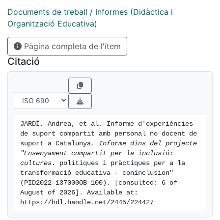
docent participant, l’alumnat que atén i les funcions
Documents de treball / Informes (Didàctica i
que realitzen i, després, dades de com realitzen el
Organització Educativa)
suport compartit.
Pàgina completa de l'ítem
Citació
JARDÍ, Andrea, et al. Informe d'experiències 
de suport compartit amb personal no docent de 
suport a Catalunya. 
Informe dins del projecte 
"Ensenyament compartit per la inclusió: 
cultures
. polítiques i pràctiques per a la 
transformació educativa - coninclusion" 
(PID2022-137000OB-100). [consulted: 6 of 
August of 2026]. Available at: 
https://hdl.handle.net/2445/224427