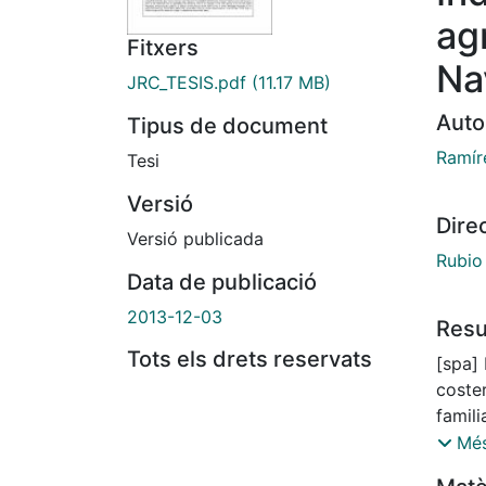
ag
Fitxers
Na
JRC_TESIS.pdf
(11.17 MB)
Auto
Tipus de document
Ramír
Tesi
Versió
Dire
Versió publicada
Rubio
Data de publicació
2013-12-03
Res
Tots els drets reservats
[spa]
coste
famil
super
Més
que a