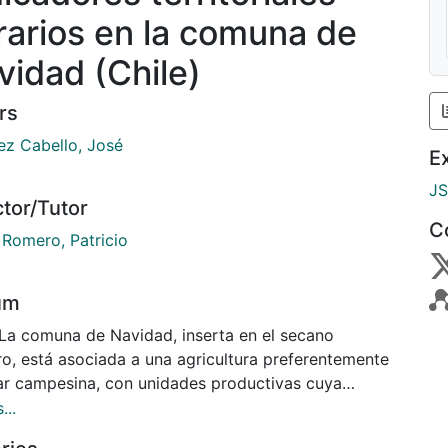
rarios en la comuna de
vidad (Chile)
rs
ez Cabello, José
E
J
ctor/Tutor
C
 Romero, Patricio
um
 La comuna de Navidad, inserta en el secano
ro, está asociada a una agricultura preferentemente
iar campesina, con unidades productivas cuya
ficie de uso agrícola es mayoritariamente reducida,
...
demás depende del ciclo de lluvias para contar con