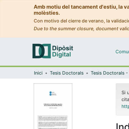
Amb motiu del tancament d'estiu, la v
molèsties.
Con motivo del cierre de verano, la valida
Due to the summer closure, document valid
Comuni
Inici
Tesis Doctorals
Si 
cit
htt
Ind