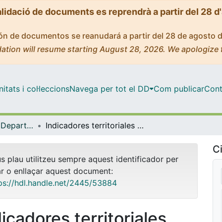
alidació de documents es reprendrà a partir del 28 d
ción de documentos se reanudará a partir del 28 de agosto 
ation will resume starting August 28, 2026. We apologize 
tats i col·leccions
Navega per tot el DD
Com publicar
Cont
Tesis Doctorals - Departament - Geografia Física i Anàlisi Geogràfica Regional
Indicadores territoriales agrarios en la comuna de Navidad (Chile)
Ci
us plau utilitzeu sempre aquest identificador per
ar o enllaçar aquest document:
ps://hdl.handle.net/2445/53884
icadores territoriales