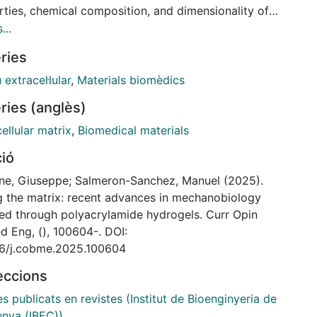
rties, chemical composition, and dimensionality of
tracellular matrix (ECM) in in vitro mechanobiology
...
s. This brief review highlights recent developments
ries
have transformed PAAm hydrogels from simple 2D
c elastic hydrogels to complex ECM-mimicking
 extracel·lular
,
Materials biomèdics
ms involving protein micropatterning, mechanical
ries (anglès)
ning, stretching, DNA tension probes, viscoelasticity,
he microfabrication of 3D systems. We focus on
ellular matrix
,
Biomedical materials
 mechanobiological questions that have been
ció
dated using these platforms and give a perspective
e future of PAAm hydrogels for mechanobiology
ne, Giuseppe; Salmeron-Sanchez, Manuel (2025).
ch.
g the matrix: recent advances in mechanobiology
led through polyacrylamide hydrogels. Curr Opin
d Eng, (), 100604-. DOI:
16/j.cobme.2025.100604
leccions
es publicats en revistes (Institut de Bioenginyeria de
unya (IBEC))