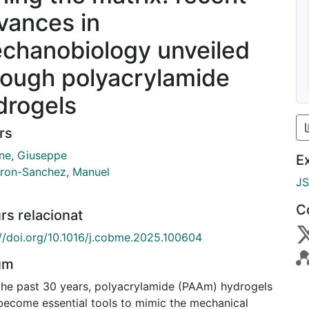
vances in
chanobiology unveiled
rough polyacrylamide
drogels
rs
ne, Giuseppe
E
ron-Sanchez, Manuel
J
C
rs relacionat
://doi.org/10.1016/j.cobme.2025.100604
um
the past 30 years, polyacrylamide (PAAm) hydrogels
become essential tools to mimic the mechanical