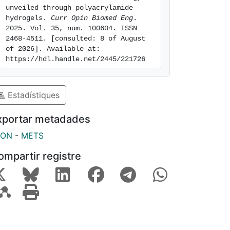
unveiled through polyacrylamide 
hydrogels. 
Curr Opin Biomed Eng
. 
2025. Vol. 35, num. 100604. ISSN 
2468-4511. [consulted: 8 of August 
of 2026]. Available at: 
https://hdl.handle.net/2445/221726
Estadístiques
xportar metadades
SON
-
METS
ompartir registre