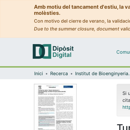
Amb motiu del tancament d'estiu, la v
molèsties.
Con motivo del cierre de verano, la valida
Due to the summer closure, document valid
Comuni
Inici
Recerca
Institut de Bioengin
Si 
cit
htt
Tu