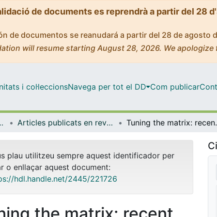
alidació de documents es reprendrà a partir del 28 d
ción de documentos se reanudará a partir del 28 de agosto 
ation will resume starting August 28, 2026. We apologize 
tats i col·leccions
Navega per tot el DD
Com publicar
Cont
yeria de Catalunya (IBEC)
Articles publicats en revistes (Institut de Bioenginyeria de Catalunya (IBEC))
Tuning the matrix: recent ad
Ci
us plau utilitzeu sempre aquest identificador per
ar o enllaçar aquest document:
ps://hdl.handle.net/2445/221726
ning the matrix: recent