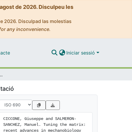
'agost de 2026. Disculpeu les
de 2026. Disculpad las molestias
for any inconvenience.
acte
Iniciar sessió
vances in mechanobiology unveiled through polyacrylamide hydrogels
tació
CICCONE, Giuseppe and SALMERON-
SANCHEZ, Manuel. Tuning the matrix: 
recent advances in mechanobiology 