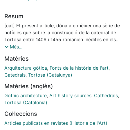
Resum
[cat] El present article, dòna a conèixer una sèrie de
notícies que sobre la construcció de la catedral de
Tortosa entre 1406 i 1455 romanien inèdites en els
fons documentals de l'Ajuntament de Tortosa, avui
Més...
conservats a l'Arxiu HistòricComarcal de les Terres de
Matèries
l'Ebre (AHCTE). A banda d'interessants informacions
quant a cronologia, noms d'artistes, o el nom del bisbe
Arquitectura gòtica
,
Fonts de la història de l'art
,
que va consagrar l'edifici l'any 1441, etcètera, aquesta
Catedrals
,
Tortosa (Catalunya)
documentació demostra que, com a mínim durant la
Matèries (anglès)
primera meitat del segle XV (període, d'altra banda,
fonamental en la configuració de l'edifici), l'activitat
Gothic architecture
,
Art history sources
,
Cathedrals
,
del municipi va ser tan important com la del capítol i
Tortosa (Catalonia)
la del bisbe en el desenvolupament de les esmentades
Col·leccions
obres.
[spa] El presente artículo, da a conocer una serie de
Articles publicats en revistes (Història de l'Art)
noticias que sobre la construcción de la catedral de