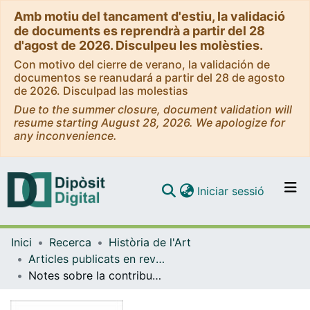
Amb motiu del tancament d'estiu, la validació
de documents es reprendrà a partir del 28
d'agost de 2026. Disculpeu les molèsties.
Con motivo del cierre de verano, la validación de
documentos se reanudará a partir del 28 de agosto
de 2026. Disculpad las molestias
Due to the summer closure, document validation will
resume starting August 28, 2026. We apologize for
any inconvenience.
(current)
Iniciar sessió
Comunitats i col·leccions
Inici
Recerca
Història de l'Art
Navega per tot el DD
Articles publicats en revistes (Història de l'Art)
Com publicar
Notes sobre la contribució municipal a les obres de la Seu de Tortosa (ca. 1406-1455)
Contacte