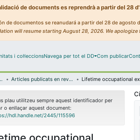
alidació de documents es reprendrà a partir del 28 d
ción de documentos se reanudará a partir del 28 de agosto 
ation will resume starting August 28, 2026. We apologize 
tats i col·leccions
Navega per tot el DD
Com publicar
Cont
t de Salut Global de Barcelona
Articles publicats en revistes (ISGlobal)
Ci
us plau utilitzeu sempre aquest identificador per
ar o enllaçar aquest document:
ps://hdl.handle.net/2445/115596
fetime occupational