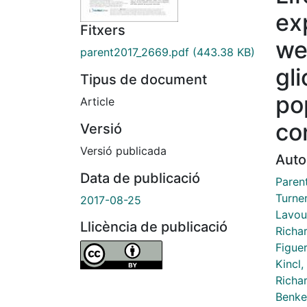
ex
Fitxers
we
parent2017_2669.pdf
(443.38 KB)
gl
Tipus de document
po
Article
co
Versió
Versió publicada
Auto
Data de publicació
Parent
Turner
2017-08-25
Lavou
Llicència de publicació
Richa
Figuer
Kincl,
Richa
Benke