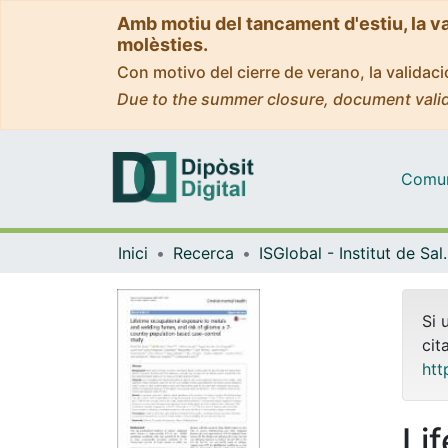
Amb motiu del tancament d'estiu, la v
molèsties.
Con motivo del cierre de verano, la valida
Due to the summer closure, document valid
Comuni
Inici
Recerca
ISGlobal - Institu
Si 
cit
htt
Li