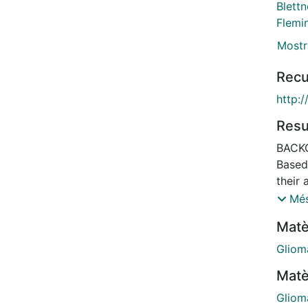
Blettn
Flemi
Mostr
Recu
http:
Res
BACKG
Based
their 
been 
Més
the ri
Matè
of bra
studi
Gliom
this 
Matè
invest
occup
Gliom