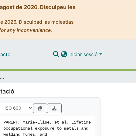
'agost de 2026. Disculpeu les
de 2026. Disculpad las molestias
for any inconvenience.
acte
Iniciar sessió
Lifetime occupational exposure to metals and welding fumes, and risk of glioma: a 7-country population-based case-control study
tació
PARENT, Marie‑Elise, et al. Lifetime 
occupational exposure to metals and 
welding fumes, and
