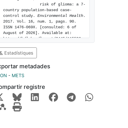
                risk of glioma: a 7-
country population-based case-
control study. 
Environmental Health
. 
2017. Vol. 16, num. 1, pags. 90. 
ISSN 1476-069X. [consulted: 6 of 
August of 2026]. Available at: 
https://hdl.handle.net/2445/115596
Estadístiques
xportar metadades
SON
-
METS
ompartir registre