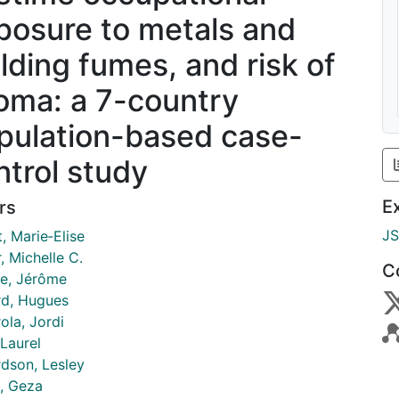
posure to metals and
lding fumes, and risk of
ioma: a 7-country
pulation-based case-
ntrol study
E
rs
J
, Marie‑Elise
, Michelle C.
C
e, Jérôme
rd, Hugues
ola, Jordi
 Laurel
rdson, Lesley
, Geza