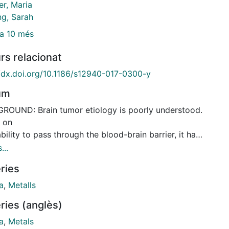
er, Maria
ng, Sarah
a 10 més
rs relacionat
//dx.doi.org/10.1186/s12940-017-0300-y
um
ROUND: Brain tumor etiology is poorly understood.
 on
ability to pass through the blood-brain barrier, it has
hypothesized that exposure to metals may increase
...
sk
ries
in cancer. Results from the few epidemiological
es on
a
,
Metalls
issue are limited and inconsistent. METHODS: We
ries (anglès)
igated the relationship between glioma risk and
ational exposure to five metals - lead, cadmium,
a
,
Metals