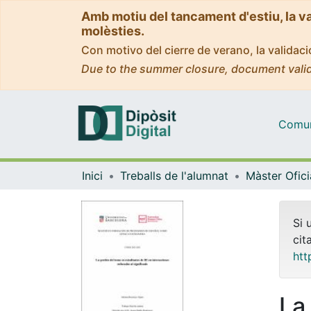
Amb motiu del tancament d'estiu, la v
molèsties.
Con motivo del cierre de verano, la valida
Due to the summer closure, document valid
Comuni
Inici
Treballs de l'alumnat
Si 
cit
htt
La