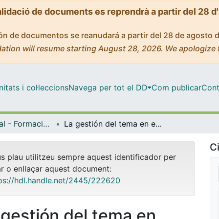
alidació de documents es reprendrà a partir del 28 d
ción de documentos se reanudará a partir del 28 de agosto 
ation will resume starting August 28, 2026. We apologize 
tats i col·leccions
Navega per tot el DD
Com publicar
Cont
Màster Oficial - Formació de Professor d'Espanyol com a Llengua Estrangera [Presencial UB]
La gestión del tema en estudiantes de B2 en interacciones enfocadas al significado
Ci
us plau utilitzeu sempre aquest identificador per
ar o enllaçar aquest document:
ps://hdl.handle.net/2445/222620
 gestión del tema en