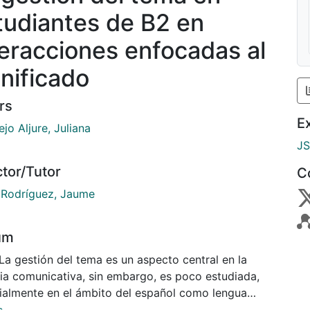
tudiantes de B2 en
teracciones enfocadas al
gnificado
rs
E
jo Aljure, Juliana
J
ctor/Tutor
C
e Rodríguez, Jaume
um
La gestión del tema es un aspecto central en la
cia comunicativa, sin embargo, es poco estudiada,
ialmente en el ámbito del español como lengua
jera (ELE). Esta investigación tiene como objetivo