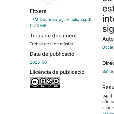
es
Fitxers
in
TFM_bocarejo_aljure_juliana.pdf
(2.13 MB)
si
Tipus de document
Auto
Treball de fi de màster
Bocare
Data de publicació
2025-06
Dire
Batll
Llicència de publicació
Res
[spa] 
efica
espec
extran