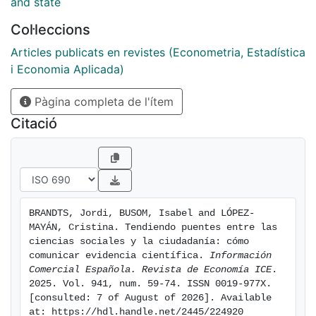
impacto que tienen diversos formatos de
and state
comunicación de la evidencia científica sobre las
Col·leccions
mismas. Para algunas políticas, como la de control de
alquileres, el formato visual produce un mayor
Articles publicats en revistes (Econometria, Estadística
abandono de creencias infundadas que el formato
i Economia Aplicada)
escrito.
Pàgina completa de l'ítem
Citació
BRANDTS, Jordi, BUSOM, Isabel and LÓPEZ-
MAYÁN, Cristina. Tendiendo puentes entre las 
ciencias sociales y la ciudadanía: cómo 
comunicar evidencia científica. 
Información 
Comercial Española. Revista de Economía ICE
. 
2025. Vol. 941, num. 59-74. ISSN 0019-977X. 
[consulted: 7 of August of 2026]. Available 
at: https://hdl.handle.net/2445/224920