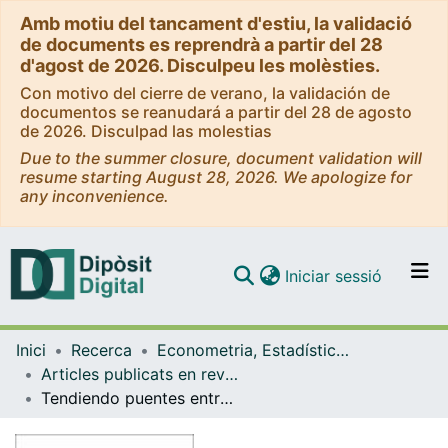
Amb motiu del tancament d'estiu, la validació
de documents es reprendrà a partir del 28
d'agost de 2026. Disculpeu les molèsties.
Con motivo del cierre de verano, la validación de
documentos se reanudará a partir del 28 de agosto
de 2026. Disculpad las molestias
Due to the summer closure, document validation will
resume starting August 28, 2026. We apologize for
any inconvenience.
(current)
Iniciar sessió
Comunitats i col·leccions
Inici
Recerca
Econometria, Estadística i Economia Aplicada
Navega per tot el DD
Articles publicats en revistes (Econometria, Estadística i Economia Aplicada)
Com publicar
Tendiendo puentes entre las ciencias sociales y la ciudadanía: cómo comunicar evidencia científica
Contacte