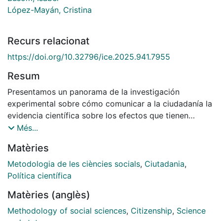
López-Mayán, Cristina
Recurs relacionat
https://doi.org/10.32796/ice.2025.941.7955
Resum
Presentamos un panorama de la investigación
experimental sobre cómo comunicar a la ciudadanía la
evidencia científica sobre los efectos que tienen
diversas políticas públicas, para que aquella pueda
Més...
tomar decisiones informadas. La existencia de
Matèries
creencias infundadas sobre el funcionamiento de
algunas políticas, debidas a menudo a una visión
Metodologia de les ciències socials
,
Ciutadania
,
intuitiva y parcial de las mismas, conduce a que se
Política científica
apoyen políticas que reducen el bienestar de la
Matèries (anglès)
sociedad. Revisamos las bases psicológicas y sociales
de dichas creencias, y presentamos evidencia sobre el
Methodology of social sciences
,
Citizenship
,
Science