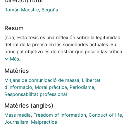
Director/Tutor
Román Maestre, Begoña
Resum
[spa] Esta tesis es una reflexión sobre la legitimidad
del rol de la prensa en las sociedades actuales. Su
principal objetivo es demostrar que pese a las críticas
al trabajo de los medios de comunicación y a las
Més...
suspicacias respecto de sus métodos, la función social
Matèries
que la prensa heredó de la teoría liberal es necesaria
para la vida democrática. Y que en consecuencia, el
Mitjans de comunicació de massa
,
Llibertat
ejercicio del periodismo no está deslegitimado sino
d'informació
,
Moral pràctica
,
Periodisme
,
que se ha producido una mala praxis. Por tanto, se
Responsabilitat professional
propone reformular algunos conceptos de la teoría
Matèries (anglès)
liberal para reinterpretar la función de la prensa y
desde esa reinterpretación valorar y afrontar las malas
Mass media
,
Freedom of information
,
Conduct of life
,
prácticas y los desafíos éticos de la profesión
Journalism
,
Malpractice
periodística. El trabajo se articula en torno a tres