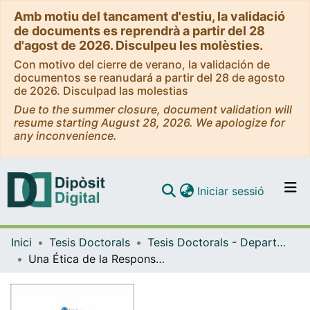
Amb motiu del tancament d'estiu, la validació
de documents es reprendrà a partir del 28
d'agost de 2026. Disculpeu les molèsties.
Con motivo del cierre de verano, la validación de
documentos se reanudará a partir del 28 de agosto
de 2026. Disculpad las molestias
Due to the summer closure, document validation will
resume starting August 28, 2026. We apologize for
any inconvenience.
(current)
Iniciar sessió
Comunitats i col·leccions
Inici
Tesis Doctorals
Tesis Doctorals - Departament - Filosofia Teorètica i Pràctica
Navega per tot el DD
Una Ética de la Responsabilidad para la Era Mediática
Com publicar
Contacte