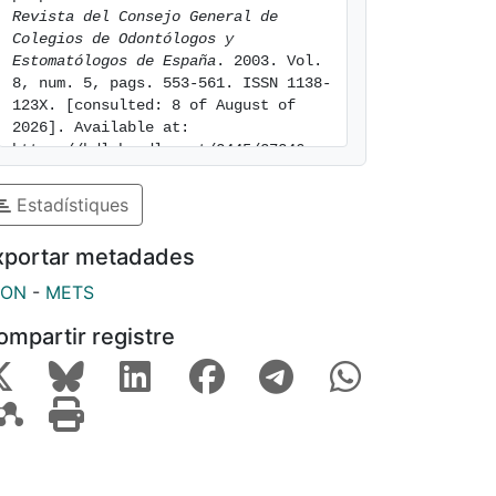
Revista del Consejo General de 
Colegios de Odontólogos y 
Estomatólogos de España
. 2003. Vol. 
8, num. 5, pags. 553-561. ISSN 1138-
123X. [consulted: 8 of August of 
2026]. Available at: 
https://hdl.handle.net/2445/27246
Estadístiques
xportar metadades
SON
-
METS
ompartir registre