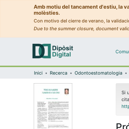
Amb motiu del tancament d'estiu, la v
molèsties.
Con motivo del cierre de verano, la valida
Due to the summer closure, document valid
Comuni
Inici
Recerca
Odontoestomatologia
Si 
cit
htt
Pr