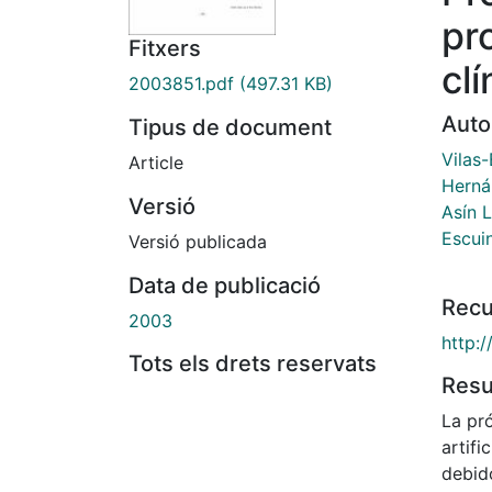
pr
Fitxers
clí
2003851.pdf
(497.31 KB)
Auto
Tipus de document
Vilas
Article
Herná
Versió
Asín L
Escui
Versió publicada
Data de publicació
Recu
2003
http:
Tots els drets reservats
Res
La pr
artifi
debid