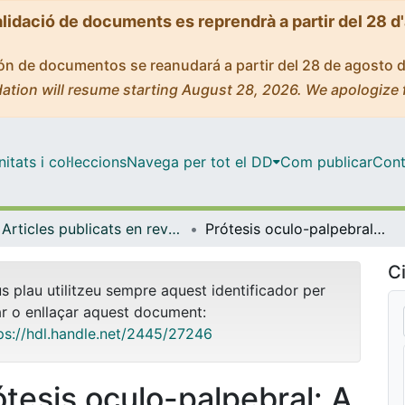
alidació de documents es reprendrà a partir del 28 d
ción de documentos se reanudará a partir del 28 de agosto 
ation will resume starting August 28, 2026. We apologize 
tats i col·leccions
Navega per tot el DD
Com publicar
Cont
Articles publicats en revistes (Odontoestomatologia)
Prótesis oculo-palpebral: A propósito de un caso clínico
Ci
us plau utilitzeu sempre aquest identificador per
ar o enllaçar aquest document:
ps://hdl.handle.net/2445/27246
ótesis oculo-palpebral: A