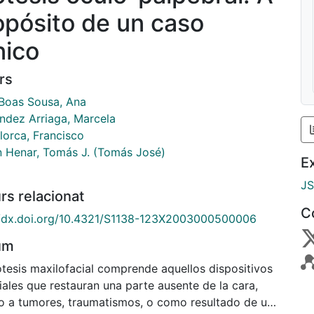
opósito de un caso
nico
rs
-Boas Sousa, Ana
ndez Arriaga, Marcela
lorca, Francisco
n Henar, Tomás J. (Tomás José)
E
J
rs relacionat
C
//dx.doi.org/10.4321/S1138-123X2003000500006
um
ótesis maxilofacial comprende aquellos dispositivos
ciales que restauran una parte ausente de la cara,
o a tumores, traumatismos, o como resultado de una