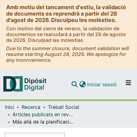
Amb motiu del tancament d'estiu, la validació
de documents es reprendrà a partir del 28
d'agost de 2026. Disculpeu les molèsties.
Con motivo del cierre de verano, la validación de
documentos se reanudará a partir del 28 de agosto
de 2026. Disculpad las molestias
Due to the summer closure, document validation will
resume starting August 28, 2026. We apologize for
any inconvenience.
(current)
Iniciar sessió
Comunitats i col·leccions
Inici
Recerca
Treball Social
Navega per tot el DD
Articles publicats en revistes (Treball Social)
Com publicar
Más allá de la planificación del alta hospitalaria: El espacio del trabajo social en los hospitales de tercer nivel
Contacte