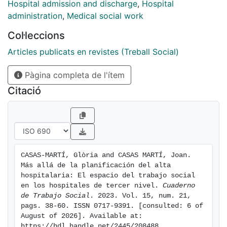
tercer nivel español, una de ellas con funciones de
Hospital admission and discharge
,
Hospital
coordinadora. Los resultados obtenidos revelan que el
administration
,
Medical social work
trabajo social hospitalario desafía el modelo
Col·leccions
biomédico hegemónico, viendo paulatinamente
incrementado su nivel de reconocimiento institucional.
Articles publicats en revistes (Treball Social)
Se destaca especialmente el esfuerzo por focalizarse
Pàgina completa de l'ítem
en el abordaje de los factores sociales que interfieren
(y son interferidos por) el estado de salud de las
Citació
personas hospitalizadas, además de la preocupación
por avanzar hacia una planificación proactiva y precoz
del alta hospitalaria que asegure una gestión
responsable de los flujos de pacientes, una transición
adecuada después del alta y la continuidad asistencial.
CASAS-MARTÍ, Glòria and CASAS MARTÍ, Joan. 
No obstante, también se identifican algunos desafíos,
Más allá de la planificación del alta 
como la restrictiva asociación del trabajo social con la
hospitalaria: El espacio del trabajo social 
gestión del alta o las limitaciones resultantes del
en los hospitales de tercer nivel. 
Cuaderno 
de Trabajo Social
. 2023. Vol. 15, num. 21, 
incremento de tareas administrativas y políticas de
pags. 38-60. ISSN 0717-9391. [consulted: 6 of 
austeridad, lo que puede afectar la capacidad de las
August of 2026]. Available at: 
profesionales para desarrollar funciones de notoria
https://hdl.handle.net/2445/208488