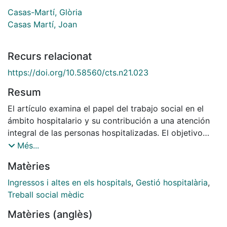
Casas-Martí, Glòria
Casas Martí, Joan
Recurs relacionat
https://doi.org/10.58560/cts.n21.023
Resum
El artículo examina el papel del trabajo social en el
ámbito hospitalario y su contribución a una atención
integral de las personas hospitalizadas. El objetivo
principal de la investigación es comprender la posición
Més...
y función de los y las trabajadoras sociales
Matèries
hospitalarias en relación con la evolución del concepto
de salud y el desarrollo del trabajo social sanitario
Ingressos i altes en els hospitals
,
Gestió hospitalària
,
como disciplina académica. Se ha utilizado una
Treball social mèdic
metodología cualitativa, con entrevistas exploratorias
Matèries (anglès)
a trabajadoras sociales de un centro hospitalario de