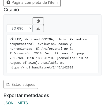
Pàgina completa de l'ítem
panorama de la innovación para profesionales e
investigadores del sector que necesiten disponer de
Citació
una visión global del impacto que puede alcanzar el
periodismo computacional.
VÁLLEZ, Mari and CODINA, Lluís. Periodismo 
computacional: evolución, casos y 
herramientas. 
El Profesional de la 
Información
. 2018. Vol. 27, num. 4, pags. 
759-768. ISSN 1386-6710. [consulted: 10 of 
August of 2026]. Available at: 
https://hdl.handle.net/2445/142320
Estadístiques
Exportar metadades
JSON
-
METS