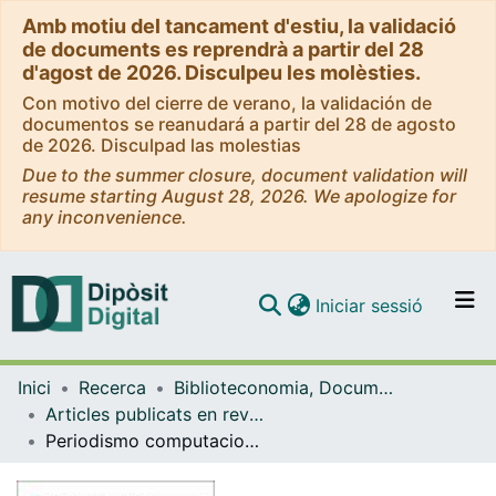
Amb motiu del tancament d'estiu, la validació
de documents es reprendrà a partir del 28
d'agost de 2026. Disculpeu les molèsties.
Con motivo del cierre de verano, la validación de
documentos se reanudará a partir del 28 de agosto
de 2026. Disculpad las molestias
Due to the summer closure, document validation will
resume starting August 28, 2026. We apologize for
any inconvenience.
(current)
Iniciar sessió
Comunitats i col·leccions
Inici
Recerca
Biblioteconomia, Documentació i Comunicació Audiovisual
Navega per tot el DD
Articles publicats en revistes (Biblioteconomia, Documentació i Comunicació Audiovisual)
Com publicar
Periodismo computacional: evolución, casos y herramientas.
Contacte