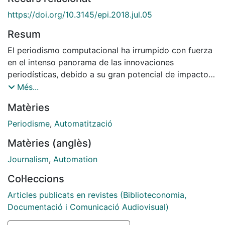
https://doi.org/10.3145/epi.2018.jul.05
Resum
El periodismo computacional ha irrumpido con fuerza
en el intenso panorama de las innovaciones
periodísticas, debido a su gran potencial de impacto
en las redacciones. Dada la reciente implantación de
Més...
esta especialidad, todavía en fase experimental en las
Matèries
redacciones que lo han incorporado, en este trabajo
presentamos un resultado de tipo exploratorio sobre
Periodisme
,
Automatització
el periodismo computacional, a la vez que lo
Matèries (anglès)
relacionamos con variaciones bien implantadas del
periodismo, como el periodismo de datos. El trabajo
Journalism
,
Automation
se ha realizado a partir de la revisión bibliográfica y
Col·leccions
de los principales informes sobre esta materia, así
como a partir de una serie de estudios de caso. Los
Articles publicats en revistes (Biblioteconomia,
resultados pueden ayudar tanto a enfocar nuevas
Documentació i Comunicació Audiovisual)
investigaciones en este campo, como a completar el