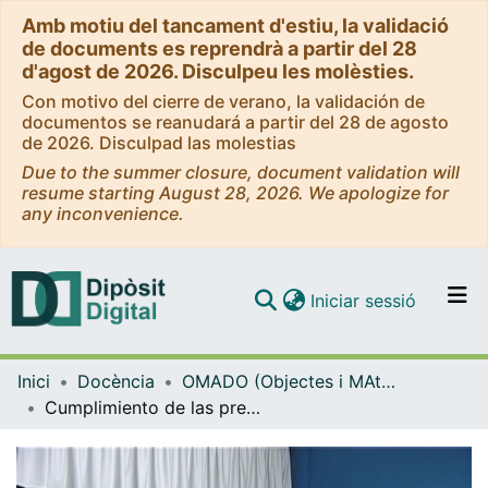
Amb motiu del tancament d'estiu, la validació
de documents es reprendrà a partir del 28
d'agost de 2026. Disculpeu les molèsties.
Con motivo del cierre de verano, la validación de
documentos se reanudará a partir del 28 de agosto
de 2026. Disculpad las molestias
Due to the summer closure, document validation will
resume starting August 28, 2026. We apologize for
any inconvenience.
(current)
Iniciar sessió
Comunitats i col·leccions
Inici
Docència
OMADO (Objectes i MAterials DOcents)
Navega per tot el DD
Cumplimiento de las prescripciones terapéuticas - actividad 3
Com publicar
Contacte