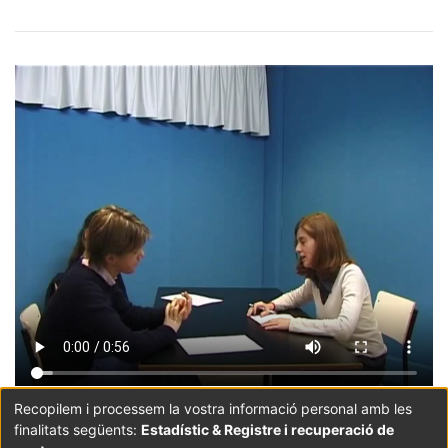
Recopilem i processem la vostra informació personal amb les
finalitats següents:
Estadístic & Registre i recuperació de
Coordinació:
CRAI UB
Avís legal
Metadades
subjectes a: